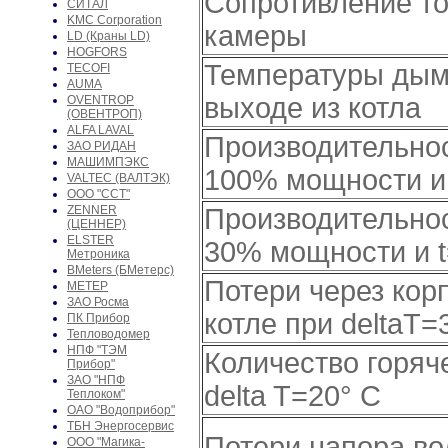
Сопротивление т
СИТАЛ
KMC Corporation
камеры
LD (Краны LD)
HOGFORS
Температуры дым
TECOFI
AUMA
выходе из котла
OVENTROP
(ОВЕНТРОП)
ALFA LAVAL
Производительнос
ЗАО РИДАН
МАШИМПЭКС
100% мощности и
VALTEC (ВАЛТЭК)
ООО "ССТ"
ZENNER
Производительнос
(ЦЕННЕР)
ELSTER
30% мощности и 
Метроника
BMeters (БМетерс)
Потери через кор
МЕТЕР
ЗАО Росма
котле при deltaT=
ПК Прибор
Тепловодомер
НПФ "ТЭМ
Количество горяч
Прибор"
ЗАО "НПФ
delta T=20° С
Теплоком"
ОАО "Водоприбор"
ТБН Энергосервис
Потери напора во
ООО "Магика-