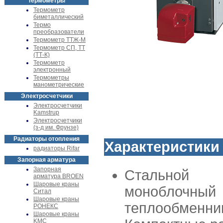
Термометры
Термометр
биметаллический
Термо
преобразователи
Термометр ТТЖ-М
Термометр СП, ТТ
(ТТ-К)
Термометр
электронный
Термометры
манометрические
Электросчетчики
Электросчетчики
Kamstrup
Электросчетчики
(з-д им. Фрунзе)
Радиаторы отопления
Характеристики 
радиаторы Rifar
Запорная арматура
Запорная
Стальной
арматура BROEN
Шаровые краны
моноблочный
Ситал
Шаровые краны
теплообменни
РОНЕКС
Шаровые краны
KMC