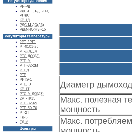
Регуляторы давления
РР-РД
РДС-НО, РДС-НЗ,
РПДС
КР-1Д
РДС-М-ДО(ДЗ)
РДМ-НО(НЗ)-15
Регуляторы температуры
2РТ, 2РТ2
РТ-0101-25
РТ-ДО(ДЗ)
РТС-ДО(ДЗ)
РТП-М
РТП-32-2М
РТПД
РТР
РРТЭ-1
Диаметр дымохо
РТЦГВ
КР-1Т
РТС-М-ДО(ДЗ)
Макс. полезная т
2РТ-ТК15
РТП-32-65
мощность
РТП-50-70
РТ-2Т
ТД-Б
Макс. потребляем
ТД-М
мощность
Фильтры