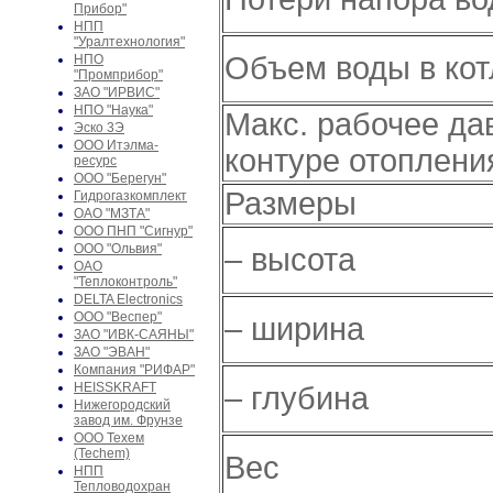
Прибор"
НПП
"Уралтехнология"
Объем воды в кот
НПО
"Промприбор"
ЗАО "ИРВИС"
НПО "Наука"
Макс. рабочее да
Эско 3Э
ООО Итэлма-
контуре отоплени
ресурс
ООО "Берегун"
Размеры
Гидрогазкомплект
ОАО "МЗТА"
ООО ПНП "Сигнур"
ООО "Ольвия"
– высота
ОАО
"Теплоконтроль"
DELTA Electronics
ООО "Веспер"
– ширина
ЗАО "ИВК-САЯНЫ"
ЗАО "ЭВАН"
Компания "РИФАР"
HEISSKRAFT
– глубина
Нижегородский
завод им. Фрунзе
ООО Техем
(Techem)
Вес
НПП
Тепловодохран