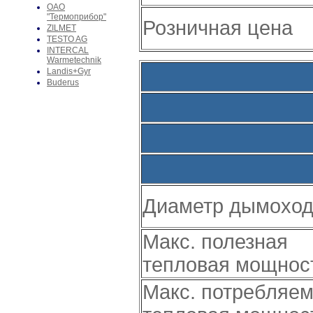
ОАО
"Термоприбор"
Розничная цена
ZILMET
TESTO AG
INTERCAL
Warmetechnik
Landis+Gyr
Buderus
Диаметр дымохо
Макс. полезная
тепловая мощнос
Макс. потребляе