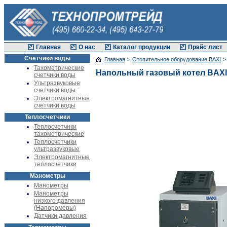
Главная
О нас
Каталог продукции
Прайс лист
Счетчики воды
Главная
>
Отопительное оборудование BAXI
>
Тахометрические
Напольный газовый котел BAXI
счетчики воды
Ультразвуковые
счетчики воды
Электромагнитные
счетчики воды
Теплосчетчики
Теплосчетчики
тахометрические
Теплосчетчики
ультразвуковые
Электромагнитные
теплосчетчики
Манометры
Манометры
Манометры
низкого давления
(Напоромеры)
Датчики давления