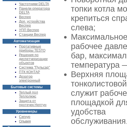
Частотники DELTA
топки котла м
Панели оператора
DELTA
крепиться спр
Веспер
Доп. устройства
слева;
Веспер
УПП Веспер
Максимально
Станции Веспер
Автоматизация
рабочее давл
Портативные
приборы TESTO
бар, максима
Решения по
диспетчеризации
температура 
объектов
Система "Пульсар"
Верхняя площ
ПТК КОНТАР
Дозатор
электронный
тонколистовой
Бытовые системы
служит рабоч
Теплый пол
Теплолюкс
площадкой дл
Защита от
протечек Нептун
удобства
Уровнемеры
Сигнур
обслуживания
Ольвия