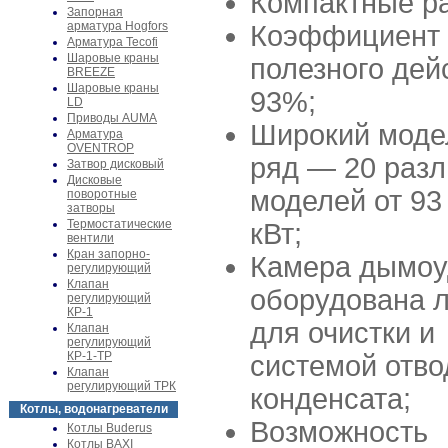
Компактные р
Запорная
арматура Hogfors
Коэффициент
Арматура Tecofi
Шаровые краны
полезного дей
BREEZE
Шаровые краны
93%;
LD
Приводы AUMA
Широкий моде
Арматура
OVENTROP
ряд — 20 раз
Затвор дисковый
Дисковые
моделей от 93
поворотные
затворы
Термостатические
кВт;
вентили
Кран запорно-
Камера дымоу
регулирующий
Клапан
оборудована 
регулирующий
КР-1
для очистки и
Клапан
регулирующий
КР-1-ТР
системой отво
Клапан
регулирующий ТРК
конденсата;
Котлы, водонагреватели
Возможность
Котлы Buderus
Котлы BAXI