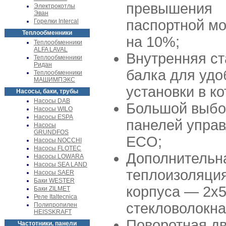
превышения
Электрокотлы
Эван
паспортной м
Горелки Intercal
Теплообменники
на 10%;
Теплообменники
ALFA LAVAL
Внутренняя с
Теплообменники
Ридан
балка для удо
Теплообменники
МАШИМПЭКС
установки в ко
Насосы, баки, трубы
Насосы DAB
Большой выбо
Насосы WILO
Насосы ESPA
панелей упра
Насосы
GRUNDFOS
ECO;
Насосы NOCCHI
Насосы FLOTEC
Дополнительн
Насосы LOWARA
Насосы SEA LAND
теплоизоляци
Насосы SAER
Баки WESTER
корпуса — 2х
Баки ZILMET
Реле Italtecnica
стекловолокна
Полипропилен
HEISSKRAFT
Поворотная д
Частотники, панели