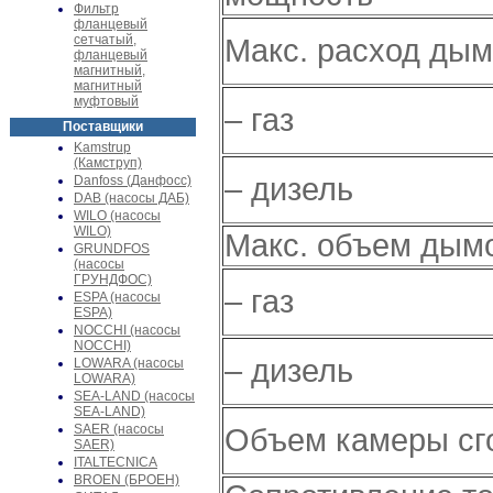
Фильтр
фланцевый
сетчатый,
Макс. расход дым
фланцевый
магнитный,
магнитный
муфтовый
– газ
Поставщики
Kamstrup
(Камструп)
– дизель
Danfoss (Данфосс)
DAB (насосы ДАБ)
WILO (насосы
WILO)
Макс. объем дымо
GRUNDFOS
(насосы
ГРУНДФОС)
– газ
ESPA (насосы
ESPA)
NOCCHI (насосы
NOCCHI)
– дизель
LOWARA (насосы
LOWARA)
SEA-LAND (насосы
SEA-LAND)
SAER (насосы
Объем камеры сг
SAER)
ITALTECNICA
BROEN (БРОЕН)