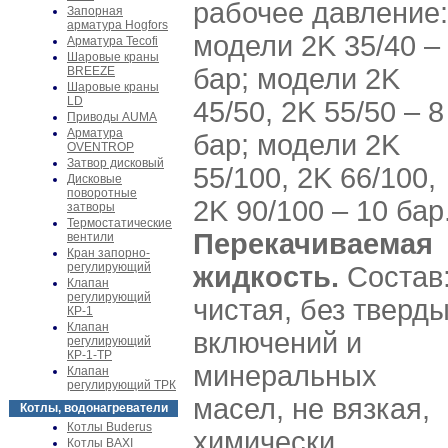
рабочее давление:
Запорная
арматура Hogfors
модели 2K 35/40 –
Арматура Tecofi
Шаровые краны
бар; модели 2K
BREEZE
Шаровые краны
LD
45/50, 2K 55/50 – 8
Приводы AUMA
Арматура
бар; модели 2K
OVENTROP
Затвор дисковый
55/100, 2K 66/100,
Дисковые
поворотные
2K 90/100 – 10 бар
затворы
Термостатические
Перекачиваемая
вентили
Кран запорно-
регулирующий
жидкость.
Состав
Клапан
регулирующий
чистая, без тверд
КР-1
Клапан
включений и
регулирующий
КР-1-ТР
минеральных
Клапан
регулирующий ТРК
масел, не вязкая,
Котлы, водонагреватели
Котлы Buderus
химически
Котлы BAXI