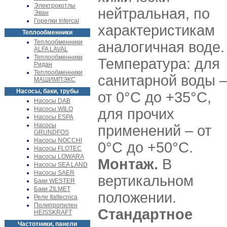
Электрокотлы
нейтральная, по
Эван
Горелки Intercal
характеристикам
Теплообменники
Теплообменники
аналогичная воде.
ALFA LAVAL
Теплообменники
Температура: для
Ридан
Теплообменники
санитарной воды 
МАШИМПЭКС
Насосы, баки, трубы
от 0°С до +35°С,
Насосы DAB
Насосы WILO
для прочих
Насосы ESPA
Насосы
применений – от
GRUNDFOS
Насосы NOCCHI
0°С до +50°С.
Насосы FLOTEC
Насосы LOWARA
Монтаж.
В
Насосы SEA LAND
Насосы SAER
вертикальном
Баки WESTER
Баки ZILMET
положении.
Реле Italtecnica
Полипропилен
Стандартное
HEISSKRAFT
Частотники, панели