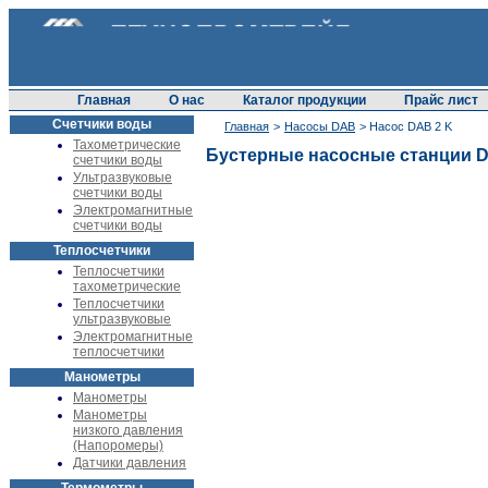
Главная
О нас
Каталог продукции
Прайс лист
Счетчики воды
Главная
>
Насосы DAB
> Насос DAB 2 K
Тахометрические
Бустерные насосные станции D
счетчики воды
Ультразвуковые
счетчики воды
Электромагнитные
счетчики воды
Теплосчетчики
Теплосчетчики
тахометрические
Теплосчетчики
ультразвуковые
Электромагнитные
теплосчетчики
Манометры
Манометры
Манометры
низкого давления
(Напоромеры)
Датчики давления