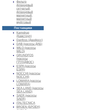
Фильтр
фланцевый
сетчатый,
фланцевый
магнитный,
магнитный
муфтовый
Поставщики
Kamstrup
(Камструп)
Danfoss (Данфосс)
DAB (насосы ДАБ)
WILO (насосы
WILO)
GRUNDFOS
(насосы
ГРУНДФОС)
ESPA (насосы
ESPA)
NOCCHI (насосы
NOCCHI)
LOWARA (насосы
LOWARA)
SEA-LAND (насосы
SEA-LAND)
SAER (насосы
SAER)
ITALTECNICA
BROEN (БРОЕН)