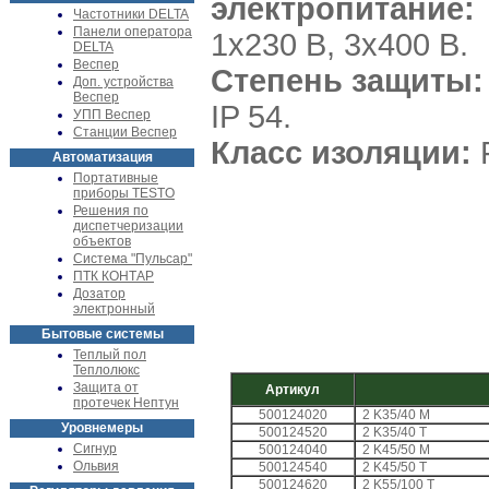
электропитание:
Частотники DELTA
Панели оператора
1x230 В, 3x400 В.
DELTA
Веспер
Степень защиты:
Доп. устройства
Веспер
IP 54.
УПП Веспер
Станции Веспер
Класс изоляции:
F
Автоматизация
Портативные
приборы TESTO
Решения по
диспетчеризации
объектов
Система "Пульсар"
ПТК КОНТАР
Дозатор
электронный
Бытовые системы
Теплый пол
Теплолюкс
Защита от
Артикул
протечек Нептун
500124020
2 K35/40 M
Уровнемеры
500124520
2 K35/40 T
Сигнур
500124040
2 K45/50 M
Ольвия
500124540
2 K45/50 T
500124620
2 K55/100 T