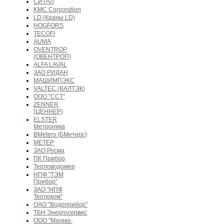
СИТАЛ
KMC Corporation
LD (Краны LD)
HOGFORS
TECOFI
AUMA
OVENTROP
(ОВЕНТРОП)
ALFA LAVAL
ЗАО РИДАН
МАШИМПЭКС
VALTEC (ВАЛТЭК)
ООО "ССТ"
ZENNER
(ЦЕННЕР)
ELSTER
Метроника
BMeters (БМетерс)
МЕТЕР
ЗАО Росма
ПК Прибор
Тепловодомер
НПФ "ТЭМ
Прибор"
ЗАО "НПФ
Теплоком"
ОАО "Водоприбор"
ТБН Энергосервис
ООО "Магика-