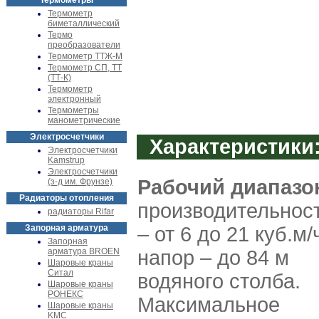
Термометры
Термометр
биметаллический
Термо
преобразователи
Термометр ТТЖ-М
Термометр СП, ТТ
(ТТ-К)
Термометр
электронный
Термометры
манометрические
Электросчетчики
Характеристики
Электросчетчики
Kamstrup
Электросчетчики
Рабочий диапазо
(з-д им. Фрунзе)
Радиаторы отопления
производительнос
радиаторы Rifar
Запорная арматура
– от 6 до 21 куб.м/
Запорная
арматура BROEN
напор – до 84 м
Шаровые краны
Ситал
водяного столба.
Шаровые краны
РОНЕКС
Максимальное
Шаровые краны
KMC