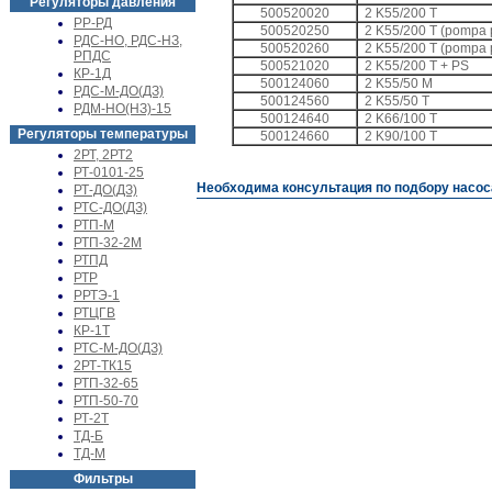
Регуляторы давления
500520020
2 K55/200 T
РР-РД
500520250
2 K55/200 T (pompa pi
РДС-НО, РДС-НЗ,
500520260
2 K55/200 T (pompa pi
РПДС
500521020
2 K55/200 T + PS
КР-1Д
500124060
2 K55/50 M
РДС-М-ДО(ДЗ)
500124560
2 K55/50 T
РДМ-НО(НЗ)-15
500124640
2 K66/100 T
Регуляторы температуры
500124660
2 K90/100 T
2РТ, 2РТ2
РТ-0101-25
Необходима консультация по подбору насоса
РТ-ДО(ДЗ)
РТС-ДО(ДЗ)
РТП-М
РТП-32-2М
РТПД
РТР
РРТЭ-1
РТЦГВ
КР-1Т
РТС-М-ДО(ДЗ)
2РТ-ТК15
РТП-32-65
РТП-50-70
РТ-2Т
ТД-Б
ТД-М
Фильтры