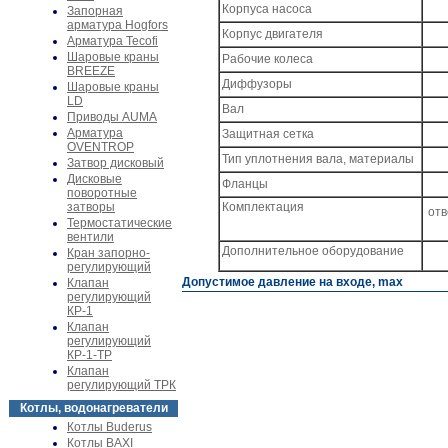
Корпуса насоса
Запорная
арматура Hogfors
Корпус двигателя
Арматура Tecofi
Шаровые краны
Рабочие колеса
BREEZE
Диффузоры
Шаровые краны
LD
Вал
Приводы AUMA
Арматура
Защитная сетка
OVENTROP
Тип уплотнения вала, материалы
Затвор дисковый
Дисковые
Фланцы
поворотные
затворы
Комплектация
отв
Термостатические
вентили
Дополнительное оборудование
Кран запорно-
регулирующий
Допустимое давление на входе, max
Клапан
регулирующий
КР-1
Клапан
регулирующий
КР-1-ТР
Клапан
регулирующий ТРК
Котлы, водонагреватели
Котлы Buderus
Котлы BAXI