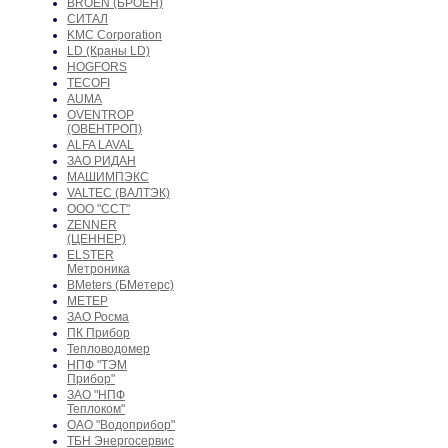
BROEN (БРОЕН)
СИТАЛ
KMC Corporation
LD (Краны LD)
HOGFORS
TECOFI
AUMA
OVENTROP
(ОВЕНТРОП)
ALFA LAVAL
ЗАО РИДАН
МАШИМПЭКС
VALTEC (ВАЛТЭК)
ООО "ССТ"
ZENNER
(ЦЕННЕР)
ELSTER
Метроника
BMeters (БМетерс)
МЕТЕР
ЗАО Росма
ПК Прибор
Тепловодомер
НПФ "ТЭМ
Прибор"
ЗАО "НПФ
Теплоком"
ОАО "Водоприбор"
ТБН Энергосервис