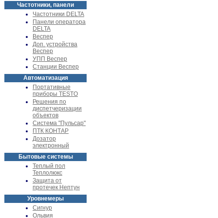
Частотники, панели
Частотники DELTA
Панели оператора
DELTA
Веспер
Доп. устройства
Веспер
УПП Веспер
Станции Веспер
Автоматизация
Портативные
приборы TESTO
Решения по
диспетчеризации
объектов
Система "Пульсар"
ПТК КОНТАР
Дозатор
электронный
Бытовые системы
Теплый пол
Теплолюкс
Защита от
протечек Нептун
Уровнемеры
Сигнур
Ольвия