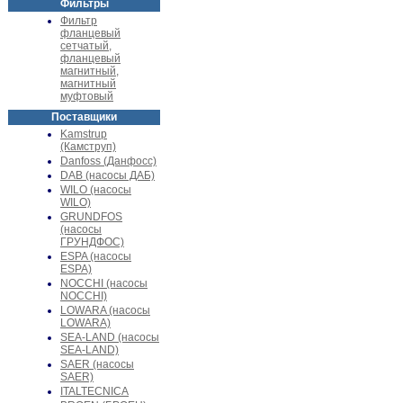
Фильтры
Фильтр
фланцевый
сетчатый,
фланцевый
магнитный,
магнитный
муфтовый
Поставщики
Kamstrup
(Камструп)
Danfoss (Данфосс)
DAB (насосы ДАБ)
WILO (насосы
WILO)
GRUNDFOS
(насосы
ГРУНДФОС)
ESPA (насосы
ESPA)
NOCCHI (насосы
NOCCHI)
LOWARA (насосы
LOWARA)
SEA-LAND (насосы
SEA-LAND)
SAER (насосы
SAER)
ITALTECNICA