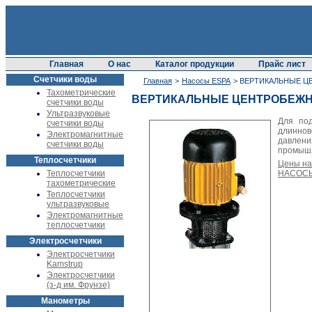
Главная
О нас
Каталог продукции
Прайс лист
Счетчики воды
Главная
>
Насосы ESPA
> ВЕРТИКАЛЬНЫЕ Ц
Тахометрические
ВЕРТИКАЛЬНЫЕ ЦЕНТРОБЕЖН
счетчики воды
Ультразвуковые
Для по
счетчики воды
длиннов
Электромагнитные
давлен
счетчики воды
промышл
Теплосчетчики
Цены н
Теплосчетчики
НАСОС
тахометрические
Теплосчетчики
ультразвуковые
Электромагнитные
теплосчетчики
Электросчетчики
Электросчетчики
Kamstrup
Электросчетчики
(з-д им. Фрунзе)
Манометры