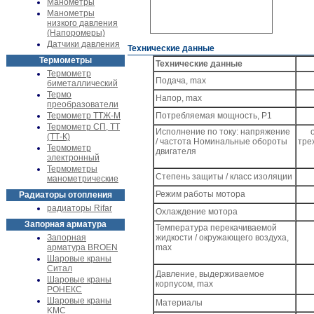
Манометры
Манометры
низкого давления
(Напоромеры)
Датчики давления
Технические данные
Термометры
Технические данные
Термометр
Подача, max
биметаллический
Термо
Напор, max
преобразователи
Термометр ТТЖ-М
Потребляемая мощность, Р1
Термометр СП, ТТ
Исполнение по току: напряжение
(ТТ-К)
/ частота Номинальные обороты
тре
Термометр
двигателя
электронный
Термометры
Степень защиты / класс изоляции
манометрические
Режим работы мотора
Радиаторы отопления
радиаторы Rifar
Охлаждение мотора
Запорная арматура
Температура перекачиваемой
Запорная
жидкости / окружающего воздуха,
арматура BROEN
max
Шаровые краны
Ситал
Давление, выдерживаемое
Шаровые краны
корпусом, max
РОНЕКС
Шаровые краны
Материалы
KMC