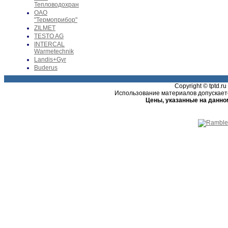
Тепловодохран
ОАО
"Термоприбор"
ZILMET
TESTO AG
INTERCAL
Warmetechnik
Landis+Gyr
Buderus
Copyright © tptd.
Использование материалов допускаетс
Цены, указанные на данно