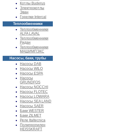
Котлы Buderus
Электрокотлы
Эван
Горелки Intercal
Теплообменники
Теплообменники
ALFA LAVAL
Теплообменники
Ридан
Теплообменники
МАШИМПЭКС
Насосы, баки, трубы
Насосы DAB
Насосы WILO
Насосы ESPA
Насосы
GRUNDFOS
Насосы NOCCHI
Насосы FLOTEC
Насосы LOWARA
Насосы SEA LAND
Насосы SAER
Баки WESTER
Баки ZILMET
Реле Italtecnica
Полипропилен
HEISSKRAFT