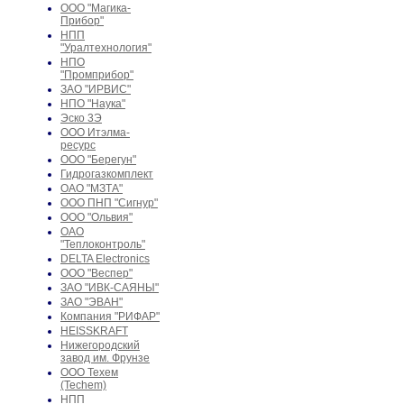
ООО "Магика-
Прибор"
НПП
"Уралтехнология"
НПО
"Промприбор"
ЗАО "ИРВИС"
НПО "Наука"
Эско 3Э
ООО Итэлма-
ресурс
ООО "Берегун"
Гидрогазкомплект
ОАО "МЗТА"
ООО ПНП "Сигнур"
ООО "Ольвия"
ОАО
"Теплоконтроль"
DELTA Electronics
ООО "Веспер"
ЗАО "ИВК-САЯНЫ"
ЗАО "ЭВАН"
Компания "РИФАР"
HEISSKRAFT
Нижегородский
завод им. Фрунзе
ООО Техем
(Techem)
НПП