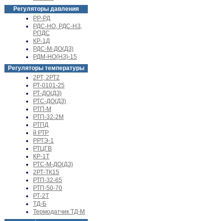
Регуляторы давления
РР-РД
РДС-НО, РДС-НЗ,
РПДС
КР-1Д
РДС-М-ДО(ДЗ)
РДМ-НО(НЗ)-15
Регуляторы температуры
2РТ, 2РТ2
РТ-0101-25
РТ-ДО(ДЗ)
РТС-ДО(ДЗ)
РТП-М
РТП-32-2М
РТПД
й РТР
РРТЭ-1
РТЦГВ
КР-1Т
РТС-М-ДО(ДЗ)
2РТ-ТК15
РТП-32-65
РТП-50-70
РТ-2Т
ТД-Б
Термодатчик ТД-М