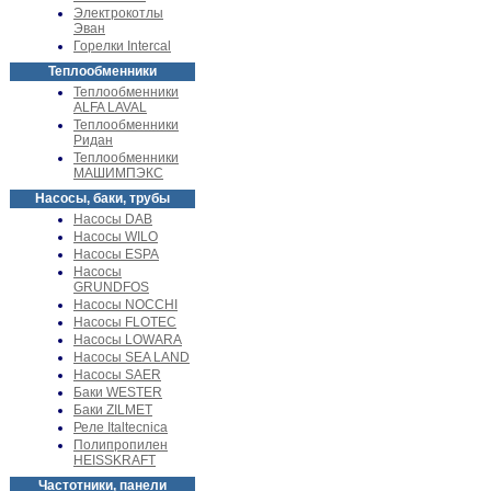
Электрокотлы
Эван
Горелки Intercal
Теплообменники
Теплообменники
ALFA LAVAL
Теплообменники
Ридан
Теплообменники
МАШИМПЭКС
Насосы, баки, трубы
Насосы DAB
Насосы WILO
Насосы ESPA
Насосы
GRUNDFOS
Насосы NOCCHI
Насосы FLOTEC
Насосы LOWARA
Насосы SEA LAND
Насосы SAER
Баки WESTER
Баки ZILMET
Реле Italtecnica
Полипропилен
HEISSKRAFT
Частотники, панели