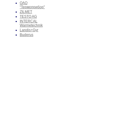
ОАО
"Термоприбор"
ZILMET
TESTO AG
INTERCAL
Warmetechnik
Landis+Gyr
Buderus