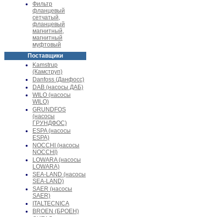
Фильтр
фланцевый
сетчатый,
фланцевый
магнитный,
магнитный
муфтовый
Поставщики
Kamstrup
(Камструп)
Danfoss (Данфосс)
DAB (насосы ДАБ)
WILO (насосы
WILO)
GRUNDFOS
(насосы
ГРУНДФОС)
ESPA (насосы
ESPA)
NOCCHI (насосы
NOCCHI)
LOWARA (насосы
LOWARA)
SEA-LAND (насосы
SEA-LAND)
SAER (насосы
SAER)
ITALTECNICA
BROEN (БРОЕН)