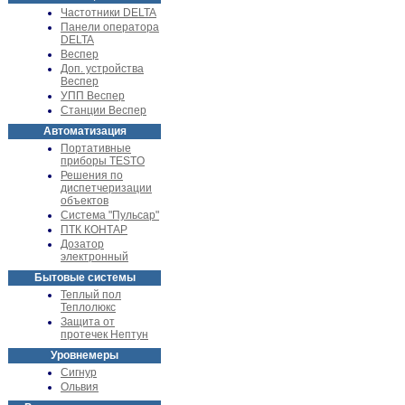
Частотники DELTA
Панели оператора
DELTA
Веспер
Доп. устройства
Веспер
УПП Веспер
Станции Веспер
Автоматизация
Портативные
приборы TESTO
Решения по
диспетчеризации
объектов
Система "Пульсар"
ПТК КОНТАР
Дозатор
электронный
Бытовые системы
Теплый пол
Теплолюкс
Защита от
протечек Нептун
Уровнемеры
Сигнур
Ольвия