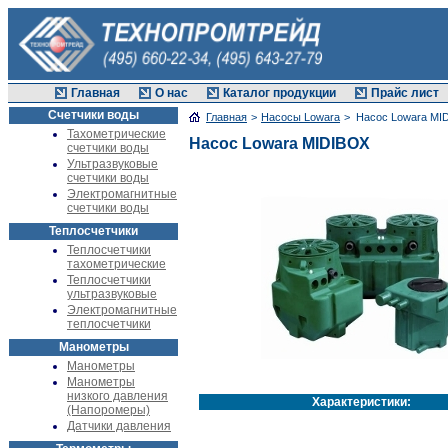
Главная
О нас
Каталог продукции
Прайс лист
Счетчики воды
Главная
>
Насосы Lowara
> Насос Lowara MI
Тахометрические
Насос Lowara MIDIBOX
счетчики воды
Ультразвуковые
счетчики воды
Электромагнитные
счетчики воды
Теплосчетчики
Теплосчетчики
тахометрические
Теплосчетчики
ультразвуковые
Электромагнитные
теплосчетчики
Манометры
Манометры
Манометры
низкого давления
Характеристики:
(Напоромеры)
Датчики давления