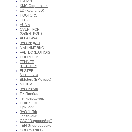
СИТАЛ
KMC Corporation
LD (Краны LD)
HOGFORS
TECOFI
AUMA
OVENTROP
(ОВЕНТРОП)
ALFA LAVAL
ЗАО РИДАН
МАШИМПЭКС
VALTEC (ВАЛТЭК)
ООО "ССТ"
ZENNER
(ЦЕННЕР)
ELSTER
Метроника
BMeters (БМетерс)
МЕТЕР
ЗАО Росма
ПК Прибор
Тепловодомер
НПФ "ТЭМ
Прибор"
ЗАО "НПФ
Теплоком"
ОАО "Водоприбор"
ТБН Энергосервис
ООО "Магика-