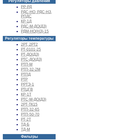
Регуляторы давления
РР-РД
РДС-НО, РДС-НЗ,
РПДС
КР-1Д
РДС-М-ДО(ДЗ)
РДМ-НО(НЗ)-15
Регуляторы температуры
2РТ, 2РТ2
РТ-0101-25
РТ-ДО(ДЗ)
РТС-ДО(ДЗ)
РТП-М
РТП-32-2М
РТПД
РТР
РРТЭ-1
РТЦГВ
КР-1Т
РТС-М-ДО(ДЗ)
2РТ-ТК15
РТП-32-65
РТП-50-70
РТ-2Т
ТД-Б
ТД-М
Фильтры