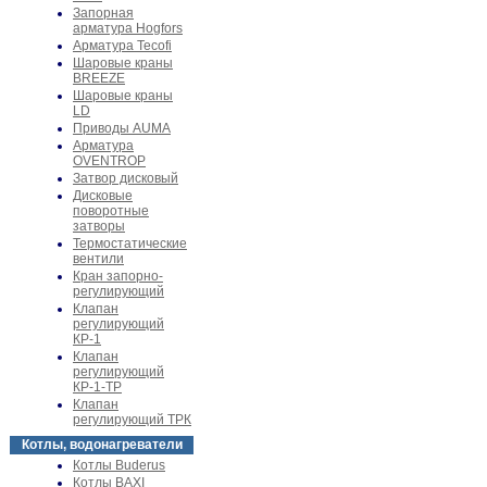
Запорная
арматура Hogfors
Арматура Tecofi
Шаровые краны
BREEZE
Шаровые краны
LD
Приводы AUMA
Арматура
OVENTROP
Затвор дисковый
Дисковые
поворотные
затворы
Термостатические
вентили
Кран запорно-
регулирующий
Клапан
регулирующий
КР-1
Клапан
регулирующий
КР-1-ТР
Клапан
регулирующий ТРК
Котлы, водонагреватели
Котлы Buderus
Котлы BAXI