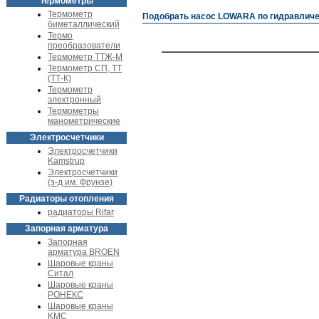
Термометры
Термометр
Подобрать насос LOWARA по гидравличес
биметаллический
Термо
преобразователи
Термометр ТТЖ-М
Термометр СП, ТТ
(ТТ-К)
Термометр
электронный
Термометры
манометрические
Электросчетчики
Электросчетчики
Kamstrup
Электросчетчики
(з-д им. Фрунзе)
Радиаторы отопления
радиаторы Rifar
Запорная арматура
Запорная
арматура BROEN
Шаровые краны
Ситал
Шаровые краны
РОНЕКС
Шаровые краны
KMC