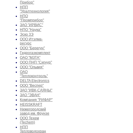
Прибор"
НПП
"Уралтехнология"
НПО
"Промприбор"
ЗАО "ИРВИС"
НПО "Наука"
Эско 3Э
ООО Итэлма-
ресурс
ООО "Берегун"
Гидрогазкомплект
ОАО "МЗТА"
ООО ПНП "Сигнур"
ООО "Ольвия"
ОАО
"Теплоконтроль"
DELTA Electronics
ООО "Веспер"
ЗАО "ИВК-САЯНЫ"
ЗАО "ЭВАН"
Компания "РИФАР"
HEISSKRAFT
Нижегородский
завод им. Фрунзе
ООО Техем
(Techem)
НПП
Тепловодохран