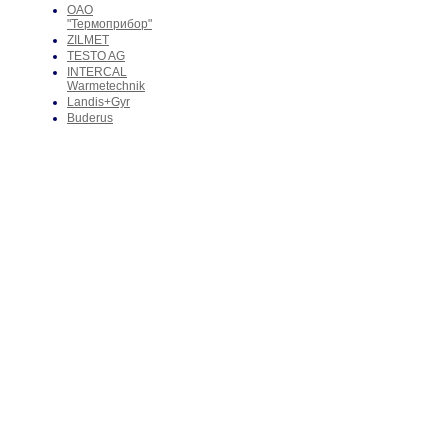
ОАО
"Термоприбор"
ZILMET
TESTO AG
INTERCAL
Warmetechnik
Landis+Gyr
Buderus