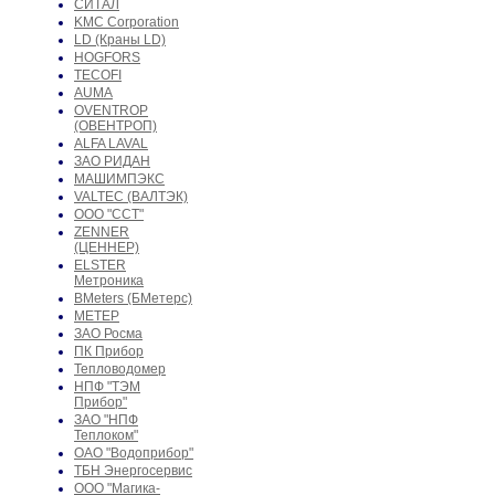
СИТАЛ
KMC Corporation
LD (Краны LD)
HOGFORS
TECOFI
AUMA
OVENTROP
(ОВЕНТРОП)
ALFA LAVAL
ЗАО РИДАН
МАШИМПЭКС
VALTEC (ВАЛТЭК)
ООО "ССТ"
ZENNER
(ЦЕННЕР)
ELSTER
Метроника
BMeters (БМетерс)
МЕТЕР
ЗАО Росма
ПК Прибор
Тепловодомер
НПФ "ТЭМ
Прибор"
ЗАО "НПФ
Теплоком"
ОАО "Водоприбор"
ТБН Энергосервис
ООО "Магика-