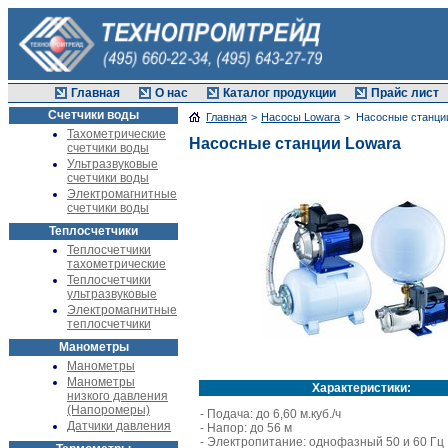
Главная
О нас
Каталог продукции
Прайс лист
Счетчики воды
Главная
>
Насосы Lowara
> Насосные станци
Тахометрические
Насосные станции Lowara
счетчики воды
Ультразвуковые
счетчики воды
Электромагнитные
счетчики воды
Теплосчетчики
Теплосчетчики
тахометрические
Теплосчетчики
ультразвуковые
Электромагнитные
теплосчетчики
Манометры
Манометры
Манометры
Характеристики:
низкого давления
(Напоромеры)
- Подача: до 6,60 м.куб./ч
Датчики давления
- Напор: до 56 м
- Электропитание: однофазный 50 и 60 Гц