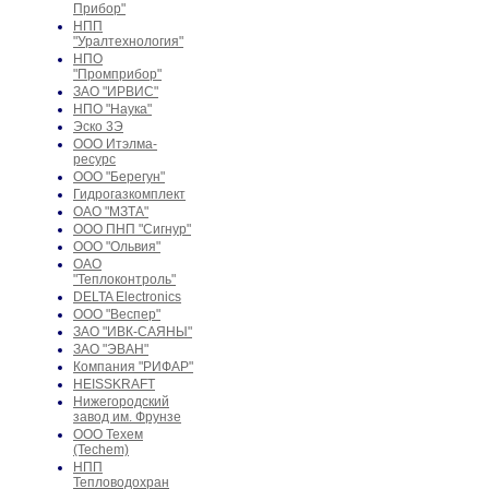
Прибор"
НПП
"Уралтехнология"
НПО
"Промприбор"
ЗАО "ИРВИС"
НПО "Наука"
Эско 3Э
ООО Итэлма-
ресурс
ООО "Берегун"
Гидрогазкомплект
ОАО "МЗТА"
ООО ПНП "Сигнур"
ООО "Ольвия"
ОАО
"Теплоконтроль"
DELTA Electronics
ООО "Веспер"
ЗАО "ИВК-САЯНЫ"
ЗАО "ЭВАН"
Компания "РИФАР"
HEISSKRAFT
Нижегородский
завод им. Фрунзе
ООО Техем
(Techem)
НПП
Тепловодохран