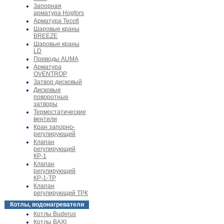
Запорная
арматура Hogfors
Арматура Tecofi
Шаровые краны
BREEZE
Шаровые краны
LD
Приводы AUMA
Арматура
OVENTROP
Затвор дисковый
Дисковые
поворотные
затворы
Термостатические
вентили
Кран запорно-
регулирующий
Клапан
регулирующий
КР-1
Клапан
регулирующий
КР-1-ТР
Клапан
регулирующий ТРК
Котлы, водонагреватели
Котлы Buderus
Котлы BAXI