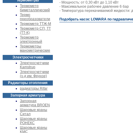
Термометры
- Мощность: от 0,30 кВт до 1,10 кВт
Термометр
- Максимальное рабочее давление 6 бар
биметаллический
- Температура перекачиваемой жидкости: д
Термо
преобразователи
Подобрать насос LOWARA по гидравличес
Термометр ТТЖ-М
Термометр СП, ТТ
(ТТ-К)
Термометр
электронный
Термометры
манометрические
Электросчетчики
Электросчетчики
Kamstrup
Электросчетчики
(з-д им. Фрунзе)
Радиаторы отопления
радиаторы Rifar
Запорная арматура
Запорная
арматура BROEN
Шаровые краны
Ситал
Шаровые краны
РОНЕКС
Шаровые краны
KMC