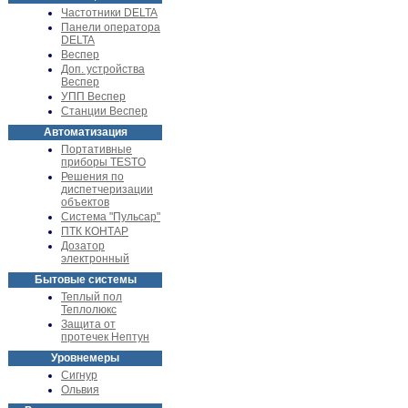
Частотники DELTA
Панели оператора
DELTA
Веспер
Доп. устройства
Веспер
УПП Веспер
Станции Веспер
Автоматизация
Портативные
приборы TESTO
Решения по
диспетчеризации
объектов
Система "Пульсар"
ПТК КОНТАР
Дозатор
электронный
Бытовые системы
Теплый пол
Теплолюкс
Защита от
протечек Нептун
Уровнемеры
Сигнур
Ольвия