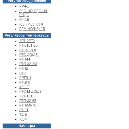
Регуляторы давления
РР-РД
РДС-НО, РДС-НЗ,
РПДС
КР-1Д
РДС-М-ДО(ДЗ)
РДМ-НО(НЗ)-15
Регуляторы температуры
2РТ, 2РТ2
РТ-0101-25
РТ-ДО(ДЗ)
РТС-ДО(ДЗ)
РТП-М
РТП-32-2М
РТПД
РТР
РРТЭ-1
РТЦГВ
КР-1Т
РТС-М-ДО(ДЗ)
2РТ-ТК15
РТП-32-65
РТП-50-70
РТ-2Т
ТД-Б
ТД-М
Фильтры