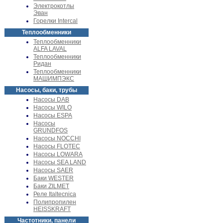
Электрокотлы
Эван
Горелки Intercal
Теплообменники
Теплообменники
ALFA LAVAL
Теплообменники
Ридан
Теплообменники
МАШИМПЭКС
Насосы, баки, трубы
Насосы DAB
Насосы WILO
Насосы ESPA
Насосы
GRUNDFOS
Насосы NOCCHI
Насосы FLOTEC
Насосы LOWARA
Насосы SEA LAND
Насосы SAER
Баки WESTER
Баки ZILMET
Реле Italtecnica
Полипропилен
HEISSKRAFT
Частотники, панели