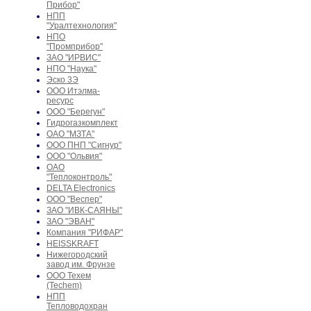
Прибор"
НПП
"Уралтехнология"
НПО
"Промприбор"
ЗАО "ИРВИС"
НПО "Наука"
Эско 3Э
ООО Итэлма-
ресурс
ООО "Берегун"
Гидрогазкомплект
ОАО "МЗТА"
ООО ПНП "Сигнур"
ООО "Ольвия"
ОАО
"Теплоконтроль"
DELTA Electronics
ООО "Веспер"
ЗАО "ИВК-САЯНЫ"
ЗАО "ЭВАН"
Компания "РИФАР"
HEISSKRAFT
Нижегородский
завод им. Фрунзе
ООО Техем
(Techem)
НПП
Тепловодохран