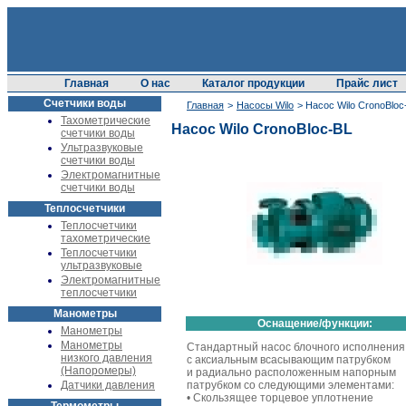
Главная
О нас
Каталог продукции
Прайс лист
Счетчики воды
Главная
>
Насосы Wilo
> Насос Wilo CronoBloc
Тахометрические
Насос Wilo CronoBloc-BL
счетчики воды
Ультразвуковые
счетчики воды
Электромагнитные
счетчики воды
Теплосчетчики
Теплосчетчики
тахометрические
Теплосчетчики
ультразвуковые
Электромагнитные
теплосчетчики
Манометры
Оснащение/функции:
Манометры
Манометры
Стандартный насос блочного исполнения
низкого давления
с аксиальным всасывающим патрубком
(Напоромеры)
и радиально расположенным напорным
Датчики давления
патрубком со следующими элементами:
• Скользящее торцевое уплотнение