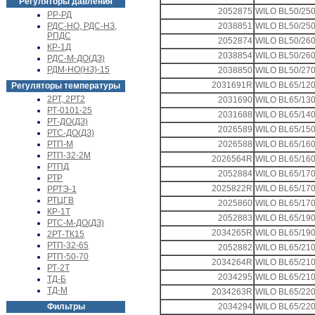
Регуляторы давления
2052875
WILO BL50/250
РР-РД
РДС-НО, РДС-НЗ,
2038851
WILO BL50/250
РПДС
2052874
WILO BL50/260
КР-1Д
2038854
WILO BL50/260
РДС-М-ДО(ДЗ)
РДМ-НО(НЗ)-15
2038850
WILO BL50/270
2031691R
WILO BL65/120
Регуляторы температуры
2РТ, 2РТ2
2031690
WILO BL65/130
РТ-0101-25
2031688
WILO BL65/140
РТ-ДО(ДЗ)
2026589
WILO BL65/150
РТС-ДО(ДЗ)
РТП-М
2026588
WILO BL65/160
РТП-32-2М
2026564R
WILO BL65/160
РТПД
2052884
WILO BL65/170
РТР
2025822R
WILO BL65/170
РРТЭ-1
РТЦГВ
2025860
WILO BL65/170
КР-1Т
2052883
WILO BL65/190
РТС-М-ДО(ДЗ)
2034265R
WILO BL65/190
2РТ-ТК15
РТП-32-65
2052882
WILO BL65/210
РТП-50-70
2034264R
WILO BL65/210
РТ-2Т
2034295
WILO BL65/210
ТД-Б
ТД-М
2034263R
WILO BL65/220
Фильтры
2034294
WILO BL65/220