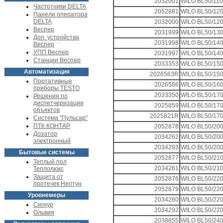
2032001
WILO BL50/110
Частотники DELTA
2052881
WILO BL50/120
Панели оператора
DELTA
2032000
WILO BL50/120
Веспер
2031999
WILO BL50/130
Доп. устройства
2031998
WILO BL50/140
Веспер
УПП Веспер
2031997
WILO BL50/140
Станции Веспер
2033353
WILO BL50/150
Автоматизация
2026563R
WILO BL50/150
Портативные
2026586
WILO BL50/160
приборы TESTO
2033350
WILO BL50/170
Решения по
диспетчеризации
2025859
WILO BL50/170
объектов
2025821R
WILO BL50/170
Система "Пульсар"
ПТК КОНТАР
2052878
WILO BL50/200
Дозатор
2034262
WILO BL50/200
электронный
2034293
WILO BL50/200
Бытовые системы
2052877
WILO BL50/210
Теплый пол
2034261
WILO BL50/210
Теплолюкс
Защита от
2052876
WILO BL50/220
протечек Нептун
2052879
WILO BL50/220
Уровнемеры
2034260
WILO BL50/220
Сигнур
2034292
WILO BL50/220
Ольвия
2038855
WILO BL50/240