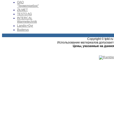
ОАО
"Термоприбор"
ZILMET
TESTO AG
INTERCAL
Warmetechnik
Landis+Gyr
Buderus
Copyright © tptd.
Использование материалов допускаетс
Цены, указанные на данно