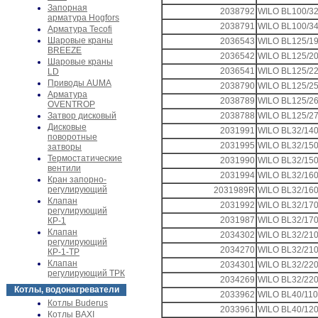
Запорная
2038792
WILO BL100/32
арматура Hogfors
2038791
WILO BL100/34
Арматура Tecofi
Шаровые краны
2036543
WILO BL125/19
BREEZE
2036542
WILO BL125/20
Шаровые краны
2036541
WILO BL125/22
LD
Приводы AUMA
2038790
WILO BL125/25
Арматура
2038789
WILO BL125/26
OVENTROP
Затвор дисковый
2038788
WILO BL125/27
Дисковые
2031991
WILO BL32/140
поворотные
2031995
WILO BL32/150
затворы
Термостатические
2031990
WILO BL32/150
вентили
2031994
WILO BL32/160
Кран запорно-
регулирующий
2031989R
WILO BL32/160
Клапан
2031992
WILO BL32/170
регулирующий
2031987
WILO BL32/170
КР-1
Клапан
2034302
WILO BL32/210
регулирующий
2034270
WILO BL32/210
КР-1-ТР
Клапан
2034301
WILO BL32/220
регулирующий ТРК
2034269
WILO BL32/220
Котлы, водонагреватели
2033962
WILO BL40/110-
Котлы Buderus
2033961
WILO BL40/120
Котлы BAXI