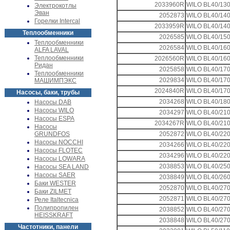
2033960R
WILO BL40/130
Электрокотлы
Эван
2052873
WILO BL40/140
Горелки Intercal
2033959R
WILO BL40/140
Теплообменники
2026585
WILO BL40/150
Теплообменники
2026584
WILO BL40/160
ALFA LAVAL
Теплообменники
2026560R
WILO BL40/160
Ридан
2025858
WILO BL40/170
Теплообменники
2029834
WILO BL40/170
МАШИМПЭКС
2024840R
WILO BL40/170
Насосы, баки, трубы
2034268
WILO BL40/180
Насосы DAB
Насосы WILO
2034297
WILO BL40/210
Насосы ESPA
2034267R
WILO BL40/210
Насосы
GRUNDFOS
2052872
WILO BL40/220
Насосы NOCCHI
2034266
WILO BL40/220
Насосы FLOTEC
2034296
WILO BL40/220
Насосы LOWARA
2038853
WILO BL40/250
Насосы SEA LAND
Насосы SAER
2038849
WILO BL40/260
Баки WESTER
2052870
WILO BL40/270
Баки ZILMET
2052871
WILO BL40/270
Реле Italtecnica
Полипропилен
2038852
WILO BL40/270
HEISSKRAFT
2038848
WILO BL40/270
Частотники, панели