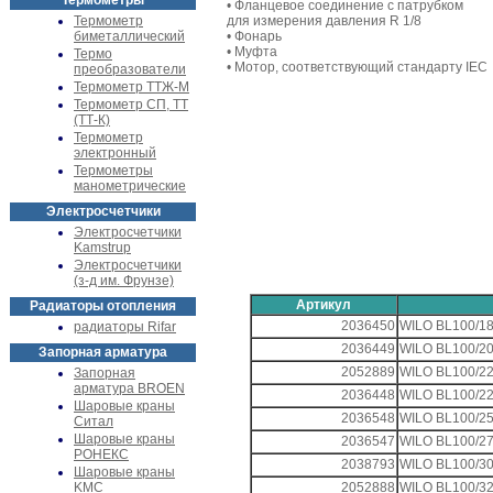
Термометры
• Фланцевое соединение с патрубком
Термометр
для измерения давления R 1/8
биметаллический
• Фонарь
• Муфта
Термо
• Мотор, соответствующий стандарту IEC
преобразователи
Термометр ТТЖ-М
Термометр СП, ТТ
(ТТ-К)
Термометр
электронный
Термометры
манометрические
Электросчетчики
Электросчетчики
Kamstrup
Электросчетчики
(з-д им. Фрунзе)
Артикул
Радиаторы отопления
2036450
WILO BL100/18
радиаторы Rifar
2036449
WILO BL100/20
Запорная арматура
2052889
WILO BL100/22
Запорная
арматура BROEN
2036448
WILO BL100/22
Шаровые краны
2036548
WILO BL100/25
Ситал
Шаровые краны
2036547
WILO BL100/27
РОНЕКС
2038793
WILO BL100/30
Шаровые краны
KMC
2052888
WILO BL100/32