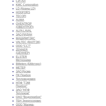
СИТАЛ
KMC Corporation
LD (Краны LD)
HOGFORS
TECOFI
AUMA
OVENTROP
(ОВЕНТРОП)
ALFA LAVAL
ЗАО РИДАН
МАШИМПЭКС
VALTEC (ВАЛТЭК)
ООО "ССТ"
ZENNER
(ЦЕННЕР)
ELSTER
Метроника
BMeters (БМетерс)
МЕТЕР
ЗАО Росма
ПК Прибор
Тепловодомер
НПФ "ТЭМ
Прибор"
ЗАО "НПФ
Теплоком"
ОАО "Водоприбор"
ТБН Энергосервис
ООО "Магика-