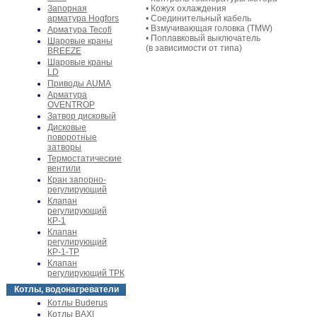
Запорная
• Кожух охлаждения
арматура Hogfors
• Соединительный кабель
• Взмучивающая головка (TMW)
Арматура Tecofi
• Поплавковый выключатель
Шаровые краны
(в зависимости от типа)
BREEZE
Шаровые краны
LD
Приводы AUMA
Арматура
OVENTROP
Затвор дисковый
Дисковые
поворотные
затворы
Термостатические
вентили
Кран запорно-
регулирующий
Клапан
регулирующий
КР-1
Клапан
регулирующий
КР-1-ТР
Клапан
регулирующий ТРК
Котлы, водонагреватели
Котлы Buderus
Котлы BAXI