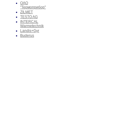
ОАО
"Термоприбор"
ZILMET
TESTO AG
INTERCAL
Warmetechnik
Landis+Gyr
Buderus