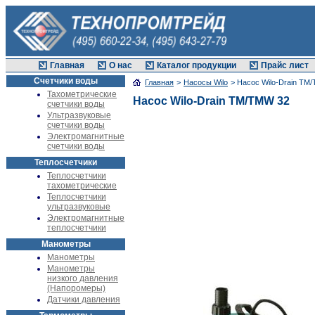
Главная
О нас
Каталог продукции
Прайс лист
Счетчики воды
Главная
>
Насосы Wilo
> Насос Wilo-Drain TM
Тахометрические
Насос Wilo-Drain TM/TMW 32
счетчики воды
Ультразвуковые
счетчики воды
Электромагнитные
счетчики воды
Теплосчетчики
Теплосчетчики
тахометрические
Теплосчетчики
ультразвуковые
Электромагнитные
теплосчетчики
Манометры
Манометры
Манометры
низкого давления
(Напоромеры)
Датчики давления