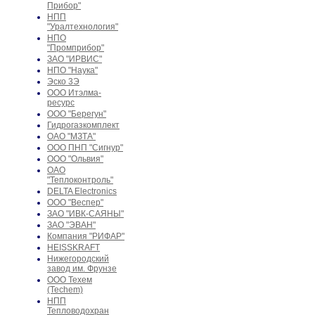
Прибор"
НПП
"Уралтехнология"
НПО
"Промприбор"
ЗАО "ИРВИС"
НПО "Наука"
Эско 3Э
ООО Итэлма-
ресурс
ООО "Берегун"
Гидрогазкомплект
ОАО "МЗТА"
ООО ПНП "Сигнур"
ООО "Ольвия"
ОАО
"Теплоконтроль"
DELTA Electronics
ООО "Веспер"
ЗАО "ИВК-САЯНЫ"
ЗАО "ЭВАН"
Компания "РИФАР"
HEISSKRAFT
Нижегородский
завод им. Фрунзе
ООО Техем
(Techem)
НПП
Тепловодохран