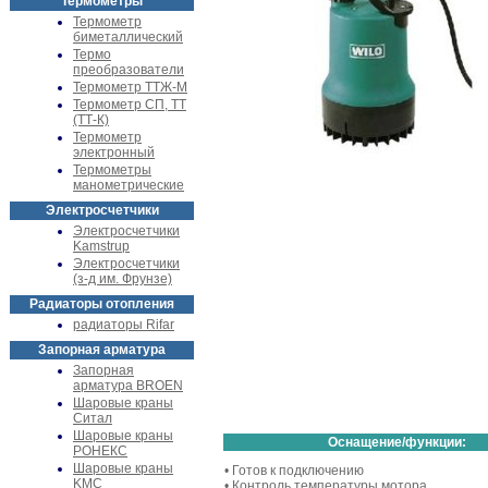
Термометры
Термометр
биметаллический
Термо
преобразователи
Термометр ТТЖ-М
Термометр СП, ТТ
(ТТ-К)
Термометр
электронный
Термометры
манометрические
Электросчетчики
Электросчетчики
Kamstrup
Электросчетчики
(з-д им. Фрунзе)
Радиаторы отопления
радиаторы Rifar
Запорная арматура
Запорная
арматура BROEN
Шаровые краны
Ситал
Шаровые краны
Оснащение/функции:
РОНЕКС
Шаровые краны
• Готов к подключению
KMC
• Контроль температуры мотора