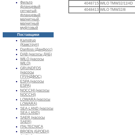
Фильтр
4048715
WILO TMW32/11HD
фланцевый
4048413
WILO TMW32/8
сетчатый,
фланцевый
магнитный,
магнитный
муфтовый
Поставщики
Kamstrup
(Камструп)
Danfoss (Данфосс)
DAB (насосы ДАБ)
WILO (насосы
WILO)
GRUNDFOS
(насосы
ГРУНДФОС)
ESPA (насосы
ESPA)
NOCCHI (насосы
NOCCHI)
LOWARA (насосы
LOWARA)
SEA-LAND (насосы
SEA-LAND)
SAER (насосы
SAER)
ITALTECNICA
BROEN (БРОЕН)