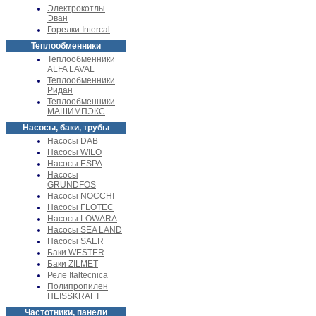
Электрокотлы
Эван
Горелки Intercal
Теплообменники
Теплообменники
ALFA LAVAL
Теплообменники
Ридан
Теплообменники
МАШИМПЭКС
Насосы, баки, трубы
Насосы DAB
Насосы WILO
Насосы ESPA
Насосы
GRUNDFOS
Насосы NOCCHI
Насосы FLOTEC
Насосы LOWARA
Насосы SEA LAND
Насосы SAER
Баки WESTER
Баки ZILMET
Реле Italtecnica
Полипропилен
HEISSKRAFT
Частотники, панели