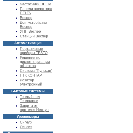
Частотники DELTA
Панели оператора
DELTA
Веспер
Доп. устройства
Веспер
УПП Веспер
Станции Веспер
Автоматизация
Портативные
приборы TESTO
Решения по
диспетчеризации
объектов
Система "Пульсар"
ПТК КОНТАР
Дозатор
электронный
Бытовые системы
Теплый пол
Теплолюкс
Защита от
протечек Нептун
Уровнемеры
Сигнур
Ольвия