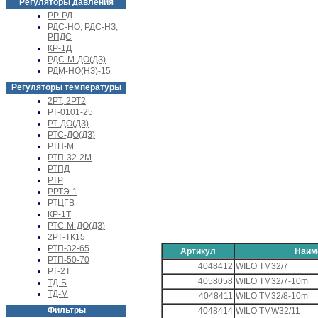
Регуляторы давления
РР-РД
РДС-НО, РДС-НЗ,
РПДС
КР-1Д
РДС-М-ДО(ДЗ)
РДМ-НО(НЗ)-15
Регуляторы температуры
2РТ, 2РТ2
РТ-0101-25
РТ-ДО(ДЗ)
РТС-ДО(ДЗ)
РТП-М
РТП-32-2М
РТПД
РТР
РРТЭ-1
РТЦГВ
КР-1Т
РТС-М-ДО(ДЗ)
2РТ-ТК15
РТП-32-65
Артикул
Наим
РТП-50-70
4048412
WILO TM32/7
РТ-2Т
4058058
WILO TM32/7-10m
ТД-Б
ТД-М
4048411
WILO TM32/8-10m
Фильтры
4048414
WILO TMW32/11