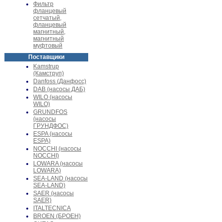
Фильтр
фланцевый
сетчатый,
фланцевый
магнитный,
магнитный
муфтовый
Поставщики
Kamstrup
(Камструп)
Danfoss (Данфосс)
DAB (насосы ДАБ)
WILO (насосы
WILO)
GRUNDFOS
(насосы
ГРУНДФОС)
ESPA (насосы
ESPA)
NOCCHI (насосы
NOCCHI)
LOWARA (насосы
LOWARA)
SEA-LAND (насосы
SEA-LAND)
SAER (насосы
SAER)
ITALTECNICA
BROEN (БРОЕН)