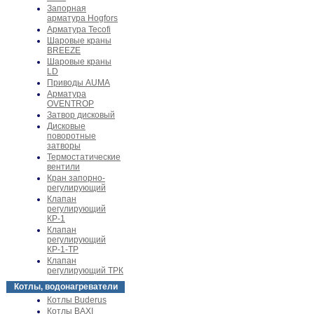
Запорная
арматура Hogfors
Арматура Tecofi
Шаровые краны
BREEZE
Шаровые краны
LD
Приводы AUMA
Арматура
OVENTROP
Затвор дисковый
Дисковые
поворотные
затворы
Термостатические
вентили
Кран запорно-
регулирующий
Клапан
регулирующий
КР-1
Клапан
регулирующий
КР-1-ТР
Клапан
регулирующий ТРК
Котлы, водонагреватели
Котлы Buderus
Котлы BAXI