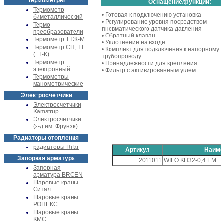
Термометры
Оснащение/функции:
Термометр
• Готовая к подключению установка
биметаллический
• Регулирование уровня посредством
Термо
пневматического датчика давления
преобразователи
• Обратный клапан
Термометр ТТЖ-М
• Уплотнение на входе
Термометр СП, ТТ
• Комплект для подключения к напорному
(ТТ-К)
трубопроводу
Термометр
• Принадлежности для крепления
электронный
• Фильтр с активированным углем
Термометры
манометрические
Электросчетчики
Электросчетчики
Kamstrup
Электросчетчики
(з-д им. Фрунзе)
Радиаторы отопления
радиаторы Rifar
Артикул
Наим
Запорная арматура
2011011
WILO KH32-0,4 EM
Запорная
арматура BROEN
Шаровые краны
Ситал
Шаровые краны
РОНЕКС
Шаровые краны
KMC