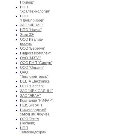
Прибор"
НПП
"Уралтехнология"
НПО
"Промприбор"
ЗАО "ИРВИС"
НПО "Наука"
Эско 3Э
ООО Итэлма-
ресурс
ООО "Берегун"
Гидрогазкомплект
ОАО "МЗТА"
ООО ПНП "Сигнур"
ООО "Ольвия"
ОАО
"Теплоконтроль"
DELTA Electronics
ООО "Веспер"
ЗАО "ИВК-САЯНЫ"
ЗАО "ЭВАН"
Компания "РИФАР"
HEISSKRAFT
Нижегородский
завод им. Фрунзе
ООО Техем
(Techem)
НПП
Тепловодохран