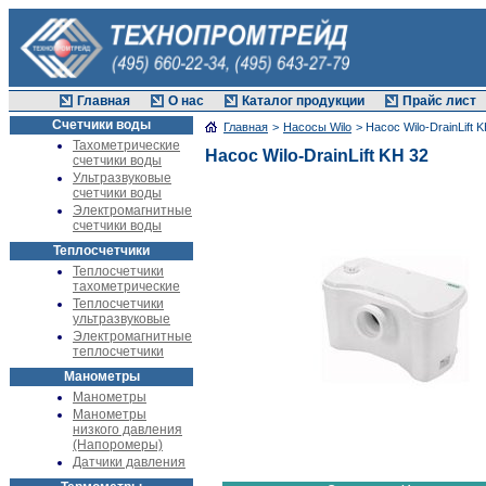
Главная
О нас
Каталог продукции
Прайс лист
Счетчики воды
Главная
>
Насосы Wilo
> Насос Wilo-DrainLift 
Тахометрические
Насос Wilo-DrainLift KH 32
счетчики воды
Ультразвуковые
счетчики воды
Электромагнитные
счетчики воды
Теплосчетчики
Теплосчетчики
тахометрические
Теплосчетчики
ультразвуковые
Электромагнитные
теплосчетчики
Манометры
Манометры
Манометры
низкого давления
(Напоромеры)
Датчики давления