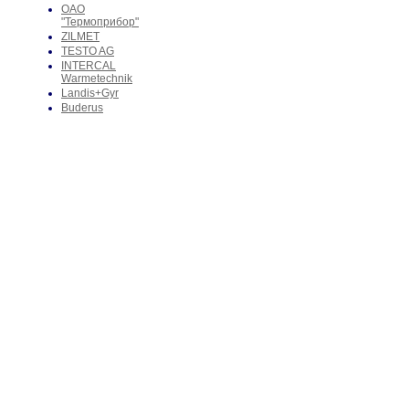
ОАО
"Термоприбор"
ZILMET
TESTO AG
INTERCAL
Warmetechnik
Landis+Gyr
Buderus