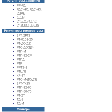
Регуляторы давления
РР-РД
РДС-НО, РДС-НЗ,
РПДС
КР-1Д
РДС-М-ДО(ДЗ)
РДМ-НО(НЗ)-15
Регуляторы температуры
2РТ, 2РТ2
РТ-0101-25
РТ-ДО(ДЗ)
РТС-ДО(ДЗ)
РТП-М
РТП-32-2М
РТПД
РТР
РРТЭ-1
РТЦГВ
КР-1Т
РТС-М-ДО(ДЗ)
2РТ-ТК15
РТП-32-65
РТП-50-70
РТ-2Т
ТД-Б
ТД-М
Фильтры