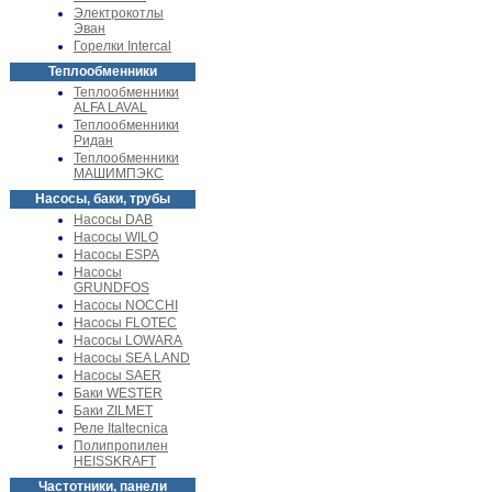
Электрокотлы
Эван
Горелки Intercal
Теплообменники
Теплообменники
ALFA LAVAL
Теплообменники
Ридан
Теплообменники
МАШИМПЭКС
Насосы, баки, трубы
Насосы DAB
Насосы WILO
Насосы ESPA
Насосы
GRUNDFOS
Насосы NOCCHI
Насосы FLOTEC
Насосы LOWARA
Насосы SEA LAND
Насосы SAER
Баки WESTER
Баки ZILMET
Реле Italtecnica
Полипропилен
HEISSKRAFT
Частотники, панели