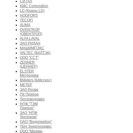
СИТАЛ
KMC Corporation
LD (Краны LD)
HOGFORS
TECOFI
AUMA
OVENTROP
(ОВЕНТРОП)
ALFA LAVAL
ЗАО РИДАН
МАШИМПЭКС
VALTEC (ВАЛТЭК)
ООО "ССТ"
ZENNER
(ЦЕННЕР)
ELSTER
Метроника
BMeters (БМетерс)
МЕТЕР
ЗАО Росма
ПК Прибор
Тепловодомер
НПФ "ТЭМ
Прибор"
ЗАО "НПФ
Теплоком"
ОАО "Водоприбор"
ТБН Энергосервис
ООО "Магика-