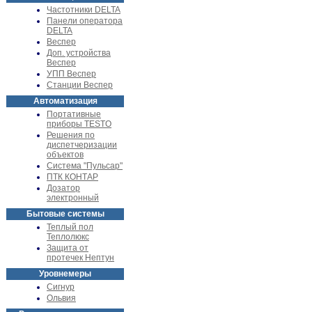
Частотники DELTA
Панели оператора
DELTA
Веспер
Доп. устройства
Веспер
УПП Веспер
Станции Веспер
Автоматизация
Портативные
приборы TESTO
Решения по
диспетчеризации
объектов
Система "Пульсар"
ПТК КОНТАР
Дозатор
электронный
Бытовые системы
Теплый пол
Теплолюкс
Защита от
протечек Нептун
Уровнемеры
Сигнур
Ольвия