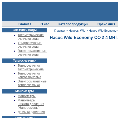
Главная
О нас
Каталог продукции
Прайс лист
Счетчики воды
Главная
>
Насосы Wilo
> Насос Wilo-Economy-
Тахометрические
Насос Wilo-Economy-CO 2-4 MHI..
счетчики воды
Ультразвуковые
счетчики воды
Электромагнитные
счетчики воды
Теплосчетчики
Теплосчетчики
тахометрические
Теплосчетчики
ультразвуковые
Электромагнитные
теплосчетчики
Манометры
Манометры
Манометры
низкого давления
(Напоромеры)
Датчики давления