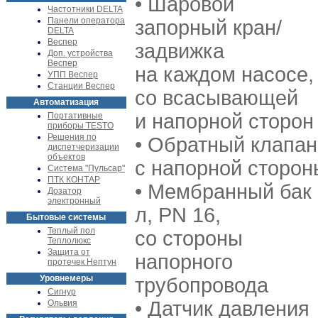
• Шаровой
Частотники DELTA
Панели оператора
запорный кран/
DELTA
Веспер
задвижка
Доп. устройства
Веспер
на каждом насосе,
УПП Веспер
Станции Веспер
со всасывающей
Автоматизация
и напорной сторон
Портативные
приборы TESTO
Решения по
• Обратный клапан
диспетчеризации
объектов
с напорной сторон
Система "Пульсар"
ПТК КОНТАР
• Мембранный бак 
Дозатор
электронный
л, PN 16,
Бытовые системы
Теплый пол
со стороны
Теплолюкс
Защита от
напорного
протечек Нептун
Уровнемеры
трубопровода
Сигнур
• Датчик давления
Ольвия