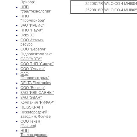
Прибор"
2520817R
WILO CO-4 MHI80
НПП
2520818R
WILO CO-4 MHI80
"Уралтехнология"
НПО
"Промприбор"
ЗАО "ИРВИС"
НПО "Наука"
Эско 3Э
ООО Итэлма-
ресурс
ООО "Берегун"
Гидрогазкомплект
ОАО "МЗТА"
ООО ПНП "Сигнур"
ООО "Ольвия"
ОАО
"Теплоконтроль"
DELTA Electronics
ООО "Веспер"
ЗАО "ИВК-САЯНЫ"
ЗАО "ЭВАН"
Компания "РИФАР"
HEISSKRAFT
Нижегородский
завод им. Фрунзе
ООО Техем
(Techem)
НПП
Тепловодохран