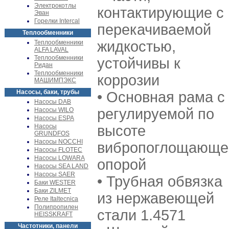
Электрокотлы
контактирующие с
Эван
Горелки Intercal
перекачиваемой
Теплообменники
жидкостью,
Теплообменники
ALFA LAVAL
Теплообменники
устойчивы к
Ридан
Теплообменники
коррозии
МАШИМПЭКС
Насосы, баки, трубы
• Основная рама с
Насосы DAB
регулируемой по
Насосы WILO
Насосы ESPA
Насосы
высоте
GRUNDFOS
Насосы NOCCHI
вибропоглощающе
Насосы FLOTEC
Насосы LOWARA
опорой
Насосы SEA LAND
Насосы SAER
• Трубная обвязка
Баки WESTER
Баки ZILMET
из нержавеющей
Реле Italtecnica
Полипропилен
стали 1.4571
HEISSKRAFT
Частотники, панели