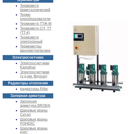
Термометры
Термометр
биметаллический
Термо
преобразователи
Термометр ТТЖ-М
Термометр СП, ТТ
(ТТ-К)
Термометр
электронный
Термометры
манометрические
Электросчетчики
Электросчетчики
Kamstrup
Электросчетчики
(з-д им. Фрунзе)
Радиаторы отопления
радиаторы Rifar
Запорная арматура
Запорная
арматура BROEN
Шаровые краны
Ситал
Шаровые краны
РОНЕКС
Шаровые краны
KMC