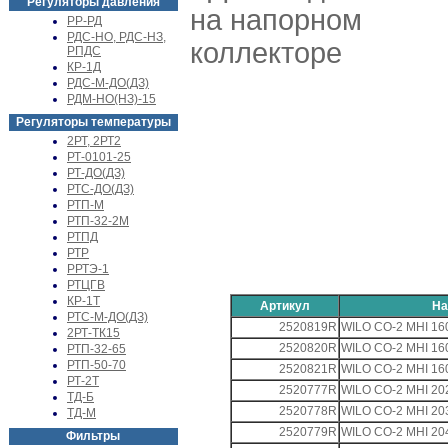
Регуляторы давления
на напорном
РР-РД
РДС-НО, РДС-НЗ,
коллекторе
РПДС
КР-1Д
РДС-М-ДО(ДЗ)
РДМ-НО(НЗ)-15
Регуляторы температуры
2РТ, 2РТ2
РТ-0101-25
РТ-ДО(ДЗ)
РТС-ДО(ДЗ)
РТП-М
РТП-32-2М
РТПД
РТР
РРТЭ-1
РТЦГВ
КР-1Т
Артикул
На
РТС-М-ДО(ДЗ)
2520819R
WILO CO-2 MHI 16
2РТ-ТК15
2520820R
WILO CO-2 MHI 16
РТП-32-65
РТП-50-70
2520821R
WILO CO-2 MHI 16
РТ-2Т
2520777R
WILO CO-2 MHI 20
ТД-Б
2520778R
WILO CO-2 MHI 20
ТД-М
2520779R
WILO CO-2 MHI 20
Фильтры