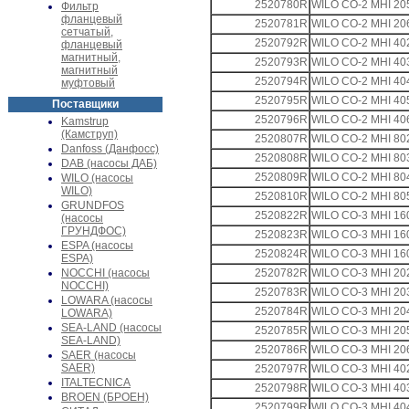
2520780R
WILO CO-2 MHI 20
Фильтр
фланцевый
2520781R
WILO CO-2 MHI 20
сетчатый,
2520792R
WILO CO-2 MHI 40
фланцевый
магнитный,
2520793R
WILO CO-2 MHI 40
магнитный
2520794R
WILO CO-2 MHI 40
муфтовый
2520795R
WILO CO-2 MHI 40
Поставщики
2520796R
WILO CO-2 MHI 40
Kamstrup
(Камструп)
2520807R
WILO CO-2 MHI 80
Danfoss (Данфосс)
2520808R
WILO CO-2 MHI 80
DAB (насосы ДАБ)
2520809R
WILO CO-2 MHI 80
WILO (насосы
WILO)
2520810R
WILO CO-2 MHI 80
GRUNDFOS
2520822R
WILO CO-3 MHI 16
(насосы
ГРУНДФОС)
2520823R
WILO CO-3 MHI 16
ESPA (насосы
2520824R
WILO CO-3 MHI 16
ESPA)
NOCCHI (насосы
2520782R
WILO CO-3 MHI 20
NOCCHI)
2520783R
WILO CO-3 MHI 20
LOWARA (насосы
2520784R
WILO CO-3 MHI 20
LOWARA)
SEA-LAND (насосы
2520785R
WILO CO-3 MHI 20
SEA-LAND)
2520786R
WILO CO-3 MHI 20
SAER (насосы
SAER)
2520797R
WILO CO-3 MHI 40
ITALTECNICA
2520798R
WILO CO-3 MHI 40
BROEN (БРОЕН)
2520799R
WILO CO-3 MHI 40