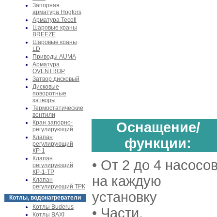
Запорная
арматура Hogfors
Арматура Tecofi
Шаровые краны
BREEZE
Шаровые краны
LD
Приводы AUMA
Арматура
OVENTROP
Затвор дисковый
Дисковые
поворотные
затворы
Термостатические
вентили
Кран запорно-
Оснащение/
регулирующий
Клапан
функции:
регулирующий
КР-1
Клапан
• От 2 до 4 насосо
регулирующий
КР-1-ТР
на каждую
Клапан
регулирующий ТРК
установку
Котлы, водонагреватели
Котлы Buderus
• Части,
Котлы BAXI