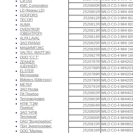
СИТАЛ
KMC Corporation
2520800R
WILO CO-3 MHI 40
LD (Краны LD)
2520801R
WILO CO-3 MHI 40
HOGFORS
2520811R
WILO CO-3 MHI 80
TECOFI
2520812R
WILO CO-3 MHI 80
AUMA
OVENTROP
2520813R
WILO CO-3 MHI 80
(ОВЕНТРОП)
2520814R
WILO CO-3 MHI 80
ALFA LAVAL
ЗАО РИДАН
2520825R
WILO CO-4 MHI 16
МАШИМПЭКС
2520826R
WILO CO-4 MHI 16
VALTEC (ВАЛТЭК)
2520827R
WILO CO-4 MHI 16
ООО "ССТ"
2520787R
WILO CO-4 MHI20
ZENNER
(ЦЕННЕР)
2520788R
WILO CO-4 MHI20
ELSTER
2520789R
WILO CO-4 MHI20
Метроника
BMeters (БМетерс)
2520790R
WILO CO-4 MHI20
МЕТЕР
2520791R
WILO CO-4 MHI20
ЗАО Росма
2520802R
WILO CO-4 MHI40
ПК Прибор
Тепловодомер
2520803R
WILO CO-4 MHI40
НПФ "ТЭМ
2520804R
WILO CO-4 MHI40
Прибор"
2520805R
WILO CO-4 MHI40
ЗАО "НПФ
Теплоком"
2520806R
WILO CO-4 MHI40
ОАО "Водоприбор"
2520815R
WILO CO-4 MHI80
ТБН Энергосервис
2520816R
WILO CO-4 MHI80
ООО "Магика-