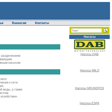
ьи
Вакансии
Контакты
Насосы
Насосы DAB
с разделением
ывающим
жным насосом.
Насосы WILO
ского
чении к сети
ия.
Насосы GRUNDFOS
й воды, а также
истем
 хозяйствен-
Насосы ESPA