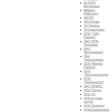
ELSTER
Метроника
BMeters
(БМетерс)
МЕТЕР
ЗАО Росма
ПК Прибор
Тепловодомер
НПФ "ТЭМ
Прибор"
ЗАО "НПФ
Теплоком"
ОАО
"Водоприбор"
ТБН
Энергосервис
ООО "Магика-
Прибор"
НПП
"Уралтехнология"
НПО
"Промприбор"
ЗАО "ИРВИС"
НПО "Наука"
Эско 3Э
ООО Итэлма-
ресурс
ООО "Берегун"
Гидрогазкомплект