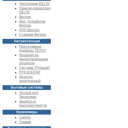
Частотники DELTA
Панели оператора
DELTA
Веспер
Доп. устройства
Веспер
УПП Веспер
Станции Веспер
Автоматизация
Портативные
приборы TESTO
Решения по
диспетчеризации
объектов
Система "Пульсар"
ПТК КОНТАР
Дозатор
электронный
Бытовые системы
Теплый пол
Теплолюкс
Защита от
протечек Нептун
Уровнемеры
Сигнур
Ольвия