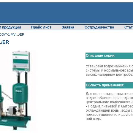
г продукции
Прайс лист
Заявка
Сотрудничество
Стат
O/T-1 MVI.../ER
./ER
Описание серии:
Установки водоснабжения 
системы и нормальновсас
высоконапорным центробе
Область применения:
Для полностью автоматиче
водоснабжения при подклю
центрального водоснабжен
• Подача питьевой и бытово
охлаждающей воды, воды с
пожаротушения или другой
ной воды