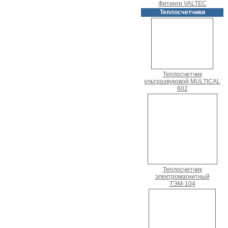
Фитинги VALTEC
Теплосчетчики
Теплосчетчик
ультразвуковой MULTICAL
602
Теплосчетчик
электромагнитный
ТЭМ-104