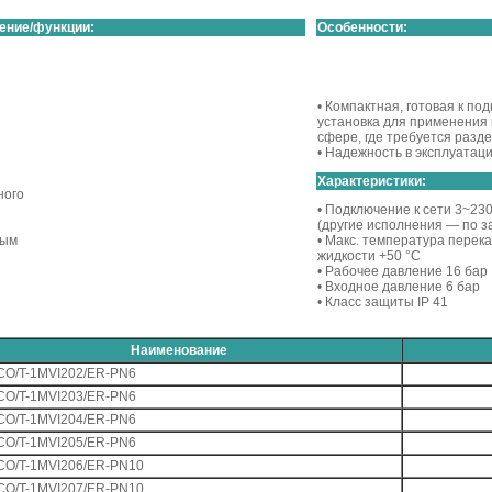
ение/функции:
Особенности:
• Компактная, готовая к по
установка для применения
ы
сфере, где требуется разд
• Надежность в эксплуатац
Характеристики:
ного
• Подключение к сети 3~230
(другие исполнения — по з
вым
• Макс. температура перек
жидкости +50 °C
• Рабочее давление 16 бар
• Входное давление 6 бар
• Класс защиты IP 41
Наименование
CO/T-1MVI202/ER-PN6
CO/T-1MVI203/ER-PN6
CO/T-1MVI204/ER-PN6
CO/T-1MVI205/ER-PN6
CO/T-1MVI206/ER-PN10
CO/T-1MVI207/ER-PN10