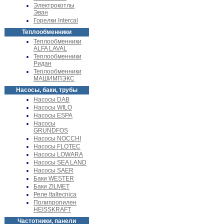
Электрокотлы
Эван
Горелки Intercal
Теплообменники
Теплообменники
ALFA LAVAL
Теплообменники
Ридан
Теплообменники
МАШИМПЭКС
Насосы, баки, трубы
Насосы DAB
Насосы WILO
Насосы ESPA
Насосы
GRUNDFOS
Насосы NOCCHI
Насосы FLOTEC
Насосы LOWARA
Насосы SEA LAND
Насосы SAER
Баки WESTER
Баки ZILMET
Реле Italtecnica
Полипропилен
HEISSKRAFT
Частотники, панели