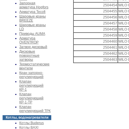
Запорная
2504454
WILO 
арматура Hogfors
2504455
WILO 
Арматура Tecofi
Шаровые краны
2504456
WILO 
BREEZE
2504457
WILO 
Шаровые краны
LD
2504458
WILO 
Приводы AUMA
2504459
WILO 
Арматура
2504460
WILO 
OVENTROP
Затвор дисковый
2504461
WILO 
Дисковые
2504462
WILO 
поворотные
затворы
2504463
WILO 
Термостатические
вентили
Кран запорно-
регулирующий
Клапан
регулирующий
КР-1
Клапан
регулирующий
КР-1-ТР
Клапан
регулирующий ТРК
Котлы, водонагреватели
Котлы Buderus
Котлы BAXI