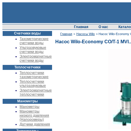
Главная
О нас
Катало
Счетчики воды
Главная
>
Насосы Wilo
> Насос Wilo-Economy C
Тахометрические
Насос Wilo-Economy CO/T-1 MVI..
счетчики воды
Ультразвуковые
счетчики воды
Электромагнитные
счетчики воды
Теплосчетчики
Теплосчетчики
тахометрические
Теплосчетчики
ультразвуковые
Электромагнитные
теплосчетчики
Манометры
Манометры
Манометры
низкого давления
(Напоромеры)
Датчики давления