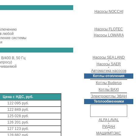
Насосы NOCCHI
Насосы FLOTEC
дключению
 в любой
Насосы LOWARA
еление системы
ии
Насосы SEA LAND
 В/400 В, 50 Гц
апросу)
Насосы SAER
ачиваемой
Автоматика насосов
Котлы отопления
Котлы Buderus
Котлы BAXI
Электрокотлы ЭВАН
Цена с НДС, руб.
Теплообменники
122 095 руб.
122 849 руб.
125 028 руб.
ALFA LAVAL
126 201 руб.
РИДАН
127 123 руб.
МАШИМПЭКС
128 882 руб.