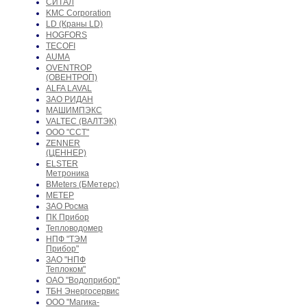
СИТАЛ
KMC Corporation
LD (Краны LD)
HOGFORS
TECOFI
AUMA
OVENTROP
(ОВЕНТРОП)
ALFA LAVAL
ЗАО РИДАН
МАШИМПЭКС
VALTEC (ВАЛТЭК)
ООО "ССТ"
ZENNER
(ЦЕННЕР)
ELSTER
Метроника
BMeters (БМетерс)
МЕТЕР
ЗАО Росма
ПК Прибор
Тепловодомер
НПФ "ТЭМ
Прибор"
ЗАО "НПФ
Теплоком"
ОАО "Водоприбор"
ТБН Энергосервис
ООО "Магика-