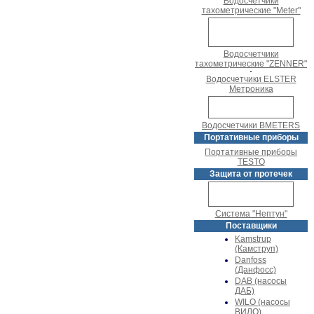
Водосчетчики
тахометрические "Meter"
Водосчетчики
тахометрические "ZENNER"
Водосчетчики ELSTER
Метроника
Водосчетчики BMETERS
Портативные приборы
Портативные приборы
TESTO
Защита от протечек
Система "Нептун"
Поставщики
Kamstrup
(Камструп)
Danfoss
(Данфосс)
DAB (насосы
ДАБ)
WILO (насосы
ВИЛО)