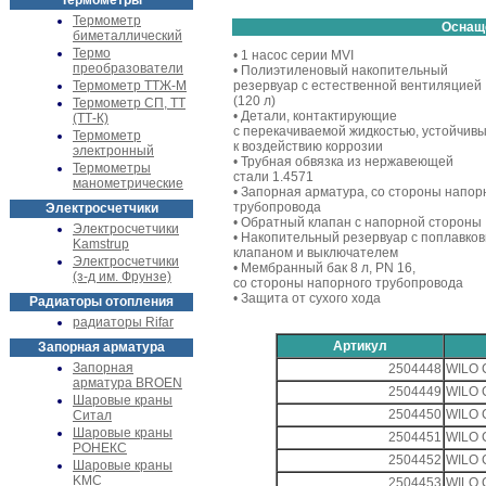
Термометры
Термометр
Оснащ
биметаллический
Термо
• 1 насос серии MVI
преобразователи
• Полиэтиленовый накопительный
Термометр ТТЖ-М
резервуар с естественной вентиляцией
(120 л)
Термометр СП, ТТ
• Детали, контактирующие
(ТТ-К)
с перекачиваемой жидкостью, устойчив
Термометр
к воздействию коррозии
электронный
• Трубная обвязка из нержавеющей
Термометры
стали 1.4571
манометрические
• Запорная арматура, со стороны напор
трубопровода
Электросчетчики
• Обратный клапан с напорной стороны
Электросчетчики
• Накопительный резервуар с поплавко
Kamstrup
клапаном и выключателем
Электросчетчики
• Мембранный бак 8 л, PN 16,
(з-д им. Фрунзе)
со стороны напорного трубопровода
• Защита от сухого хода
Радиаторы отопления
радиаторы Rifar
Артикул
Запорная арматура
Запорная
2504448
WILO 
арматура BROEN
2504449
WILO 
Шаровые краны
2504450
WILO 
Ситал
Шаровые краны
2504451
WILO 
РОНЕКС
2504452
WILO 
Шаровые краны
KMC
2504453
WILO 