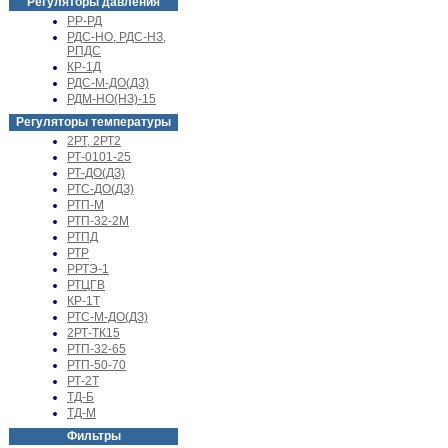
Регуляторы давления
РР-РД
РДС-НО, РДС-НЗ,
РПДС
КР-1Д
РДС-М-ДО(ДЗ)
РДМ-НО(НЗ)-15
Регуляторы температуры
2РТ, 2РТ2
РТ-0101-25
РТ-ДО(ДЗ)
РТС-ДО(ДЗ)
РТП-М
РТП-32-2М
РТПД
РТР
РРТЭ-1
РТЦГВ
КР-1Т
РТС-М-ДО(ДЗ)
2РТ-ТК15
РТП-32-65
РТП-50-70
РТ-2Т
ТД-Б
ТД-М
Фильтры