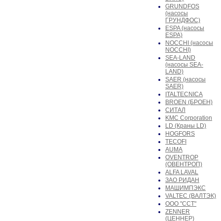
GRUNDFOS
(насосы
ГРУНДФОС)
ESPA (насосы
ESPA)
NOCCHI (насосы
NOCCHI)
SEA-LAND
(насосы SEA-
LAND)
SAER (насосы
SAER)
ITALTECNICA
BROEN (БРОЕН)
СИТАЛ
KMC Corporation
LD (Краны LD)
HOGFORS
TECOFI
AUMA
OVENTROP
(ОВЕНТРОП)
ALFA LAVAL
ЗАО РИДАН
МАШИМПЭКС
VALTEC (ВАЛТЭК)
ООО "ССТ"
ZENNER
(ЦЕННЕР)