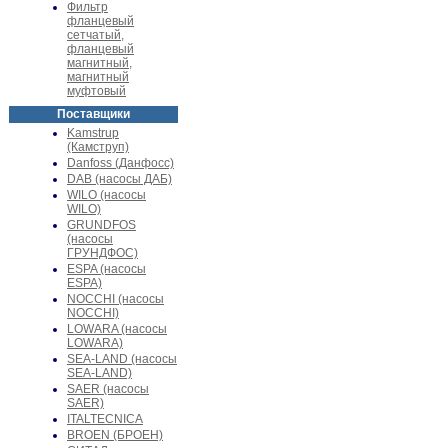
Фильтр
фланцевый
сетчатый,
фланцевый
магнитный,
магнитный
муфтовый
Поставщики
Kamstrup
(Камструп)
Danfoss (Данфосс)
DAB (насосы ДАБ)
WILO (насосы
WILO)
GRUNDFOS
(насосы
ГРУНДФОС)
ESPA (насосы
ESPA)
NOCCHI (насосы
NOCCHI)
LOWARA (насосы
LOWARA)
SEA-LAND (насосы
SEA-LAND)
SAER (насосы
SAER)
ITALTECNICA
BROEN (БРОЕН)