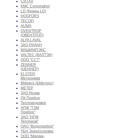
СИТАЛ
KMC Corporation
LD (Краны LD)
HOGFORS
TECOFI
AUMA
OVENTROP
(ОВЕНТРОП)
ALFA LAVAL
ЗАО РИДАН
МАШИМПЭКС
VALTEC (ВАЛТЭК)
ООО "ССТ"
ZENNER
(ЦЕННЕР)
ELSTER
Метроника
BMeters (БМетерс)
МЕТЕР
ЗАО Росма
ПК Прибор
Тепловодомер
НПФ "ТЭМ
Прибор"
ЗАО "НПФ
Теплоком"
ОАО "Водоприбор"
ТБН Энергосервис
ООО "Магика-