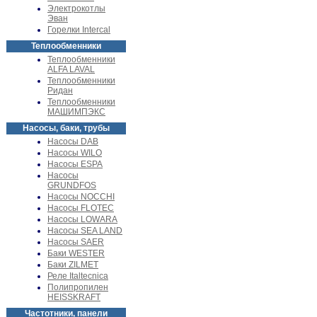
Электрокотлы
Эван
Горелки Intercal
Теплообменники
Теплообменники
ALFA LAVAL
Теплообменники
Ридан
Теплообменники
МАШИМПЭКС
Насосы, баки, трубы
Насосы DAB
Насосы WILO
Насосы ESPA
Насосы
GRUNDFOS
Насосы NOCCHI
Насосы FLOTEC
Насосы LOWARA
Насосы SEA LAND
Насосы SAER
Баки WESTER
Баки ZILMET
Реле Italtecnica
Полипропилен
HEISSKRAFT
Частотники, панели