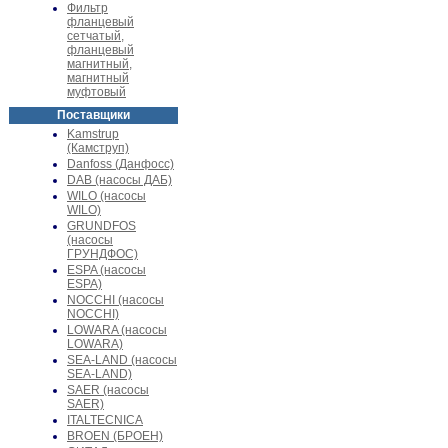
Фильтр
фланцевый
сетчатый,
фланцевый
магнитный,
магнитный
муфтовый
Поставщики
Kamstrup
(Камструп)
Danfoss (Данфосс)
DAB (насосы ДАБ)
WILO (насосы
WILO)
GRUNDFOS
(насосы
ГРУНДФОС)
ESPA (насосы
ESPA)
NOCCHI (насосы
NOCCHI)
LOWARA (насосы
LOWARA)
SEA-LAND (насосы
SEA-LAND)
SAER (насосы
SAER)
ITALTECNICA
BROEN (БРОЕН)