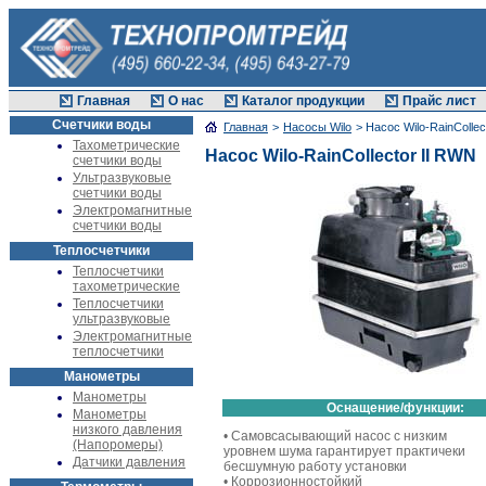
Главная
О нас
Каталог продукции
Прайс лист
Счетчики воды
Главная
>
Насосы Wilo
> Насос Wilo-RainCollec
Тахометрические
Насос Wilo-RainCollector II RWN
счетчики воды
Ультразвуковые
счетчики воды
Электромагнитные
счетчики воды
Теплосчетчики
Теплосчетчики
тахометрические
Теплосчетчики
ультразвуковые
Электромагнитные
теплосчетчики
Манометры
Манометры
Оснащение/функции:
Манометры
низкого давления
• Самовсасывающий насос с низким
(Напоромеры)
уровнем шума гарантирует практичеки
Датчики давления
бесшумную работу установки
• Коррозионностойкий