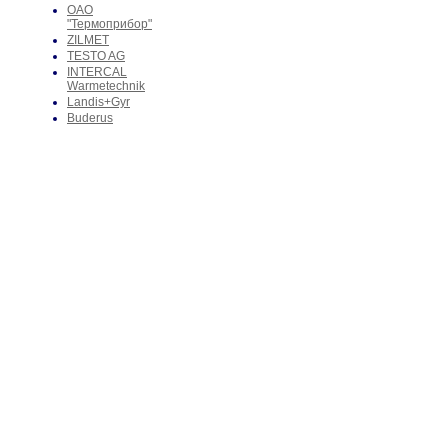
ОАО
"Термоприбор"
ZILMET
TESTO AG
INTERCAL
Warmetechnik
Landis+Gyr
Buderus