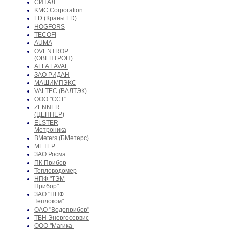
СИТАЛ
KMC Corporation
LD (Краны LD)
HOGFORS
TECOFI
AUMA
OVENTROP
(ОВЕНТРОП)
ALFA LAVAL
ЗАО РИДАН
МАШИМПЭКС
VALTEC (ВАЛТЭК)
ООО "ССТ"
ZENNER
(ЦЕННЕР)
ELSTER
Метроника
BMeters (БМетерс)
МЕТЕР
ЗАО Росма
ПК Прибор
Тепловодомер
НПФ "ТЭМ
Прибор"
ЗАО "НПФ
Теплоком"
ОАО "Водоприбор"
ТБН Энергосервис
ООО "Магика-