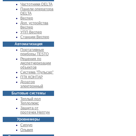
Частотники DELTA
Панели оператора
DELTA
Веспер
Доп. устройства
Веспер
УПП Веспер
Станции Веспер
Автоматизация
Портативные
приборы TESTO
Решения по
диспетчеризации
объектов
Система "Пульсар"
ПТК КОНТАР
Дозатор
электронный
Бытовые системы
Теплый пол
Теплолюкс
Защита от
протечек Нептун
Уровнемеры
Сигнур
Ольвия