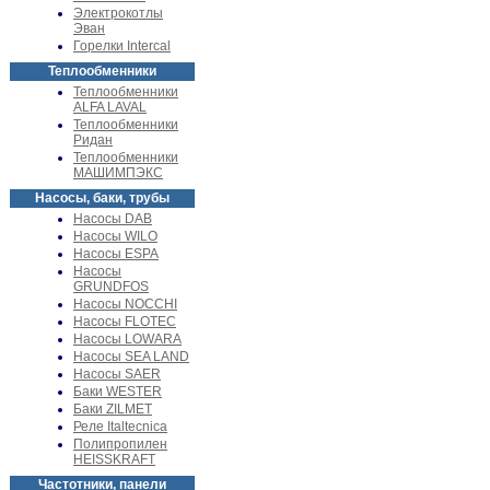
Электрокотлы
Эван
Горелки Intercal
Теплообменники
Теплообменники
ALFA LAVAL
Теплообменники
Ридан
Теплообменники
МАШИМПЭКС
Насосы, баки, трубы
Насосы DAB
Насосы WILO
Насосы ESPA
Насосы
GRUNDFOS
Насосы NOCCHI
Насосы FLOTEC
Насосы LOWARA
Насосы SEA LAND
Насосы SAER
Баки WESTER
Баки ZILMET
Реле Italtecnica
Полипропилен
HEISSKRAFT
Частотники, панели