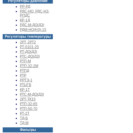
Регуляторы давления
РР-РД
РДС-НО, РДС-НЗ,
РПДС
КР-1Д
РДС-М-ДО(ДЗ)
РДМ-НО(НЗ)-15
Регуляторы температуры
2РТ, 2РТ2
РТ-0101-25
РТ-ДО(ДЗ)
РТС-ДО(ДЗ)
РТП-М
РТП-32-2М
РТПД
РТР
РРТЭ-1
РТЦГВ
КР-1Т
РТС-М-ДО(ДЗ)
2РТ-ТК15
РТП-32-65
РТП-50-70
РТ-2Т
ТД-Б
ТД-М
Фильтры