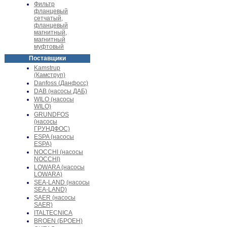
Фильтр
фланцевый
сетчатый,
фланцевый
магнитный,
магнитный
муфтовый
Поставщики
Kamstrup
(Камструп)
Danfoss (Данфосс)
DAB (насосы ДАБ)
WILO (насосы
WILO)
GRUNDFOS
(насосы
ГРУНДФОС)
ESPA (насосы
ESPA)
NOCCHI (насосы
NOCCHI)
LOWARA (насосы
LOWARA)
SEA-LAND (насосы
SEA-LAND)
SAER (насосы
SAER)
ITALTECNICA
BROEN (БРОЕН)