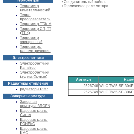
Термометры
• Соединительный кабель
Термометр
• Термическое реле мотора
биметаллический
Термо
преобразователи
Термометр ТТЖ-М
Термометр СП, ТТ
(ТТ-К)
Термометр
электронный
Термометры
манометрические
Электросчетчики
Электросчетчики
Kamstrup
Электросчетчики
(з-д им. Фрунзе)
Артикул
Наим
Радиаторы отопления
2526748
WILO TWI5-SE-304E
радиаторы Rifar
2526749
WILO TWI5-SE-306E
Запорная арматура
Запорная
арматура BROEN
Шаровые краны
Ситал
Шаровые краны
РОНЕКС
Шаровые краны
KMC