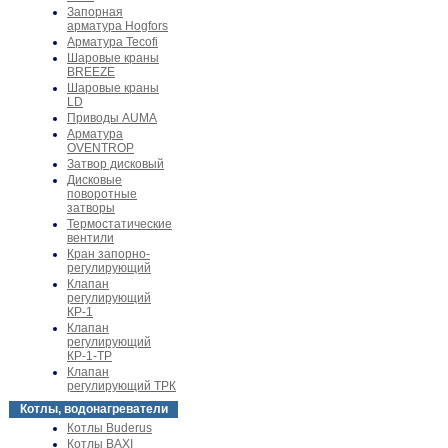
Запорная
арматура Hogfors
Арматура Tecofi
Шаровые краны
BREEZE
Шаровые краны
LD
Приводы AUMA
Арматура
OVENTROP
Затвор дисковый
Дисковые
поворотные
затворы
Термостатические
вентили
Кран запорно-
регулирующий
Клапан
регулирующий
КР-1
Клапан
регулирующий
КР-1-ТР
Клапан
регулирующий ТРК
Котлы, водонагреватели
Котлы Buderus
Котлы BAXI