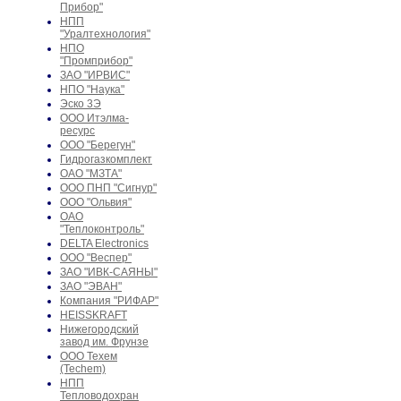
Прибор"
НПП
"Уралтехнология"
НПО
"Промприбор"
ЗАО "ИРВИС"
НПО "Наука"
Эско 3Э
ООО Итэлма-
ресурс
ООО "Берегун"
Гидрогазкомплект
ОАО "МЗТА"
ООО ПНП "Сигнур"
ООО "Ольвия"
ОАО
"Теплоконтроль"
DELTA Electronics
ООО "Веспер"
ЗАО "ИВК-САЯНЫ"
ЗАО "ЭВАН"
Компания "РИФАР"
HEISSKRAFT
Нижегородский
завод им. Фрунзе
ООО Техем
(Techem)
НПП
Тепловодохран