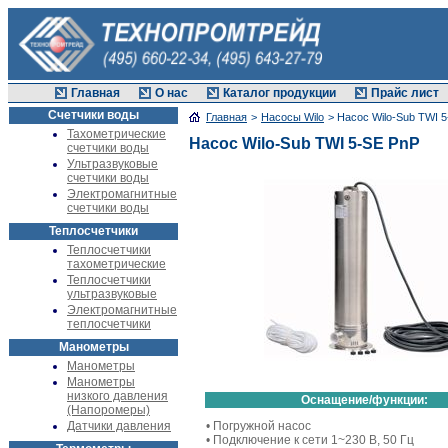
Главная
О нас
Каталог продукции
Прайс лист
Счетчики воды
Главная
>
Насосы Wilo
> Насос Wilo-Sub TWI 
Тахометрические
Насос Wilo-Sub TWI 5-SE PnP
счетчики воды
Ультразвуковые
счетчики воды
Электромагнитные
счетчики воды
Теплосчетчики
Теплосчетчики
тахометрические
Теплосчетчики
ультразвуковые
Электромагнитные
теплосчетчики
Манометры
Манометры
Манометры
низкого давления
Оснащение/функции:
(Напоромеры)
Датчики давления
• Погружной насос
• Подключение к сети 1~230 В, 50 Гц