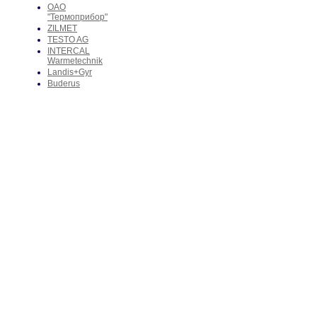
ОАО
"Термоприбор"
ZILMET
TESTO AG
INTERCAL
Warmetechnik
Landis+Gyr
Buderus