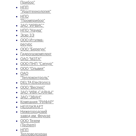
Прибор"
НПП
"Уралтехнология"
НПО
"Промприбор"
ЗАО "ИРВИС"
НПО "Наука"
Эско 3Э
ООО Итэлма-
ресурс
ООО "Берегун"
Гидрогазкомплект
ОАО "МЗТА"
ООО ПНП "Сигнур"
ООО "Ольвия"
ОАО
"Теплоконтроль"
DELTA Electronics
ООО "Веспер"
ЗАО "ИВК-САЯНЫ"
ЗАО "ЭВАН"
Компания "РИФАР"
HEISSKRAFT
Нижегородский
завод им. Фрунзе
ООО Техем
(Techem)
НПП
Тепловодохран