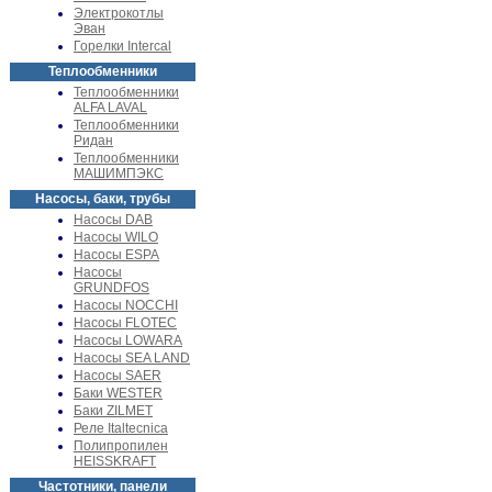
Электрокотлы
Эван
Горелки Intercal
Теплообменники
Теплообменники
ALFA LAVAL
Теплообменники
Ридан
Теплообменники
МАШИМПЭКС
Насосы, баки, трубы
Насосы DAB
Насосы WILO
Насосы ESPA
Насосы
GRUNDFOS
Насосы NOCCHI
Насосы FLOTEC
Насосы LOWARA
Насосы SEA LAND
Насосы SAER
Баки WESTER
Баки ZILMET
Реле Italtecnica
Полипропилен
HEISSKRAFT
Частотники, панели