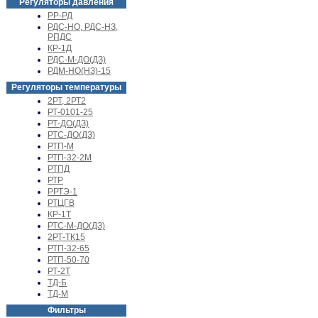
Регуляторы давления
РР-РД
РДС-НО, РДС-НЗ,
РПДС
КР-1Д
РДС-М-ДО(ДЗ)
РДМ-НО(НЗ)-15
Регуляторы температуры
2РТ, 2РТ2
РТ-0101-25
РТ-ДО(ДЗ)
РТС-ДО(ДЗ)
РТП-М
РТП-32-2М
РТПД
РТР
РРТЭ-1
РТЦГВ
КР-1Т
РТС-М-ДО(ДЗ)
2РТ-ТК15
РТП-32-65
РТП-50-70
РТ-2Т
ТД-Б
ТД-М
Фильтры