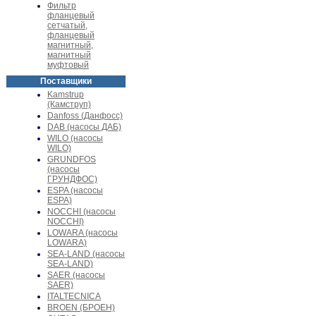
Фильтр
фланцевый
сетчатый,
фланцевый
магнитный,
магнитный
муфтовый
Поставщики
Kamstrup
(Камструп)
Danfoss (Данфосс)
DAB (насосы ДАБ)
WILO (насосы
WILO)
GRUNDFOS
(насосы
ГРУНДФОС)
ESPA (насосы
ESPA)
NOCCHI (насосы
NOCCHI)
LOWARA (насосы
LOWARA)
SEA-LAND (насосы
SEA-LAND)
SAER (насосы
SAER)
ITALTECNICA
BROEN (БРОЕН)