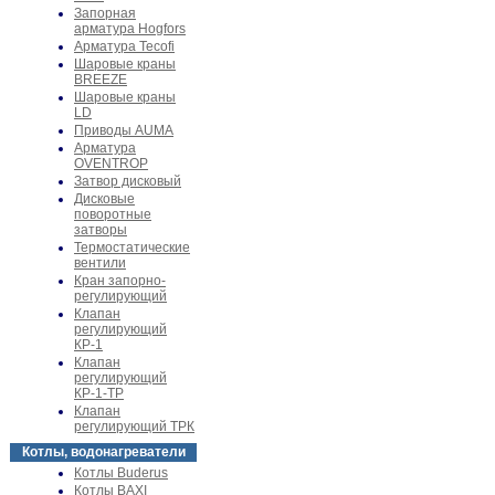
Запорная
арматура Hogfors
Арматура Tecofi
Шаровые краны
BREEZE
Шаровые краны
LD
Приводы AUMA
Арматура
OVENTROP
Затвор дисковый
Дисковые
поворотные
затворы
Термостатические
вентили
Кран запорно-
регулирующий
Клапан
регулирующий
КР-1
Клапан
регулирующий
КР-1-ТР
Клапан
регулирующий ТРК
Котлы, водонагреватели
Котлы Buderus
Котлы BAXI