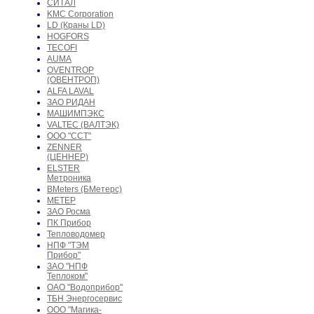
СИТАЛ
KMC Corporation
LD (Краны LD)
HOGFORS
TECOFI
AUMA
OVENTROP
(ОВЕНТРОП)
ALFA LAVAL
ЗАО РИДАН
МАШИМПЭКС
VALTEC (ВАЛТЭК)
ООО "ССТ"
ZENNER
(ЦЕННЕР)
ELSTER
Метроника
BMeters (БМетерс)
МЕТЕР
ЗАО Росма
ПК Прибор
Тепловодомер
НПФ "ТЭМ
Прибор"
ЗАО "НПФ
Теплоком"
ОАО "Водоприбор"
ТБН Энергосервис
ООО "Магика-