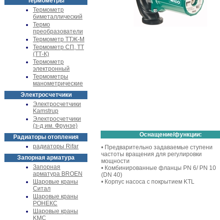
Термометры
Термометр
биметаллический
Термо
преобразователи
Термометр ТТЖ-М
Термометр СП, ТТ
(ТТ-К)
Термометр
электронный
Термометры
манометрические
Электросчетчики
Электросчетчики
Kamstrup
Электросчетчики
(з-д им. Фрунзе)
Оснащение/функции:
Радиаторы отопления
радиаторы Rifar
• Предварительно задаваемые ступени
частоты вращения для регулировки
Запорная арматура
мощности
Запорная
• Комбинированные фланцы PN 6/ PN 10
арматура BROEN
(DN 40)
Шаровые краны
• Корпус насоса с покрытием KTL
Ситал
Шаровые краны
РОНЕКС
Шаровые краны
KMC