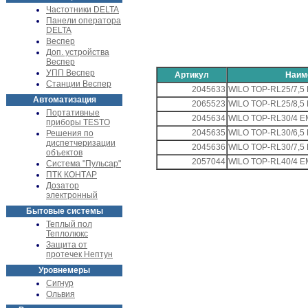
Частотники DELTA
Панели оператора
DELTA
Веспер
Доп. устройства
Веспер
УПП Веспер
Артикул
Наим
Станции Веспер
2045633
WILO TOP-RL25/7,5
Автоматизация
2065523
WILO TOP-RL25/8,5
Портативные
2045634
WILO TOP-RL30/4 E
приборы TESTO
2045635
WILO TOP-RL30/6,5
Решения по
диспетчеризации
2045636
WILO TOP-RL30/7,5
объектов
2057044
WILO TOP-RL40/4 E
Система "Пульсар"
ПТК КОНТАР
Дозатор
электронный
Бытовые системы
Теплый пол
Теплолюкс
Защита от
протечек Нептун
Уровнемеры
Сигнур
Ольвия