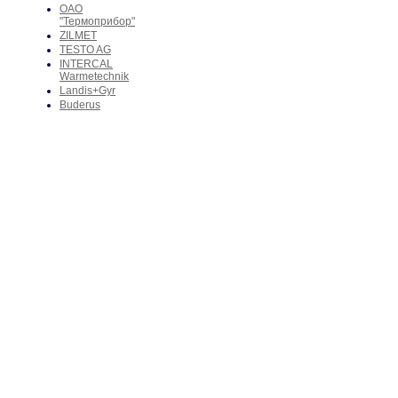
ОАО
"Термоприбор"
ZILMET
TESTO AG
INTERCAL
Warmetechnik
Landis+Gyr
Buderus