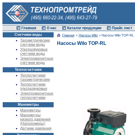
Главная
О нас
Каталог продукции
Прайс лист
Счетчики воды
Главная
>
Насосы Wilo
> Насосы Wilo TOP-RL
Тахометрические
Насосы Wilo TOP-RL
счетчики воды
Ультразвуковые
счетчики воды
Электромагнитные
счетчики воды
Теплосчетчики
Теплосчетчики
тахометрические
Теплосчетчики
ультразвуковые
Электромагнитные
теплосчетчики
Манометры
Манометры
Манометры
низкого давления
(Напоромеры)
Датчики давления