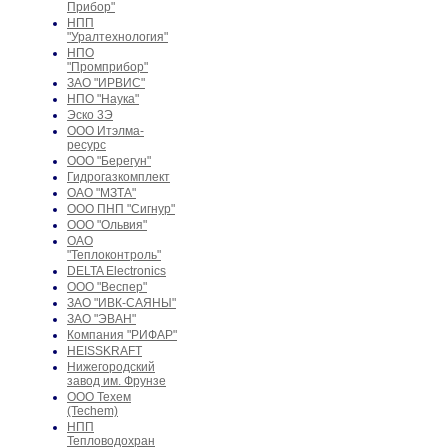
Прибор"
НПП
"Уралтехнология"
НПО
"Промприбор"
ЗАО "ИРВИС"
НПО "Наука"
Эско 3Э
ООО Итэлма-
ресурс
ООО "Берегун"
Гидрогазкомплект
ОАО "МЗТА"
ООО ПНП "Сигнур"
ООО "Ольвия"
ОАО
"Теплоконтроль"
DELTA Electronics
ООО "Веспер"
ЗАО "ИВК-САЯНЫ"
ЗАО "ЭВАН"
Компания "РИФАР"
HEISSKRAFT
Нижегородский
завод им. Фрунзе
ООО Техем
(Techem)
НПП
Тепловодохран