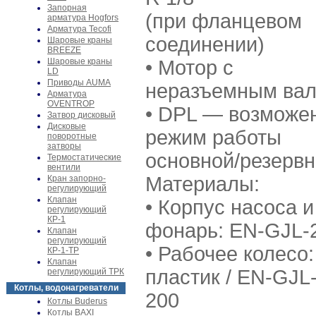
Запорная
(при фланцевом
арматура Hogfors
Арматура Tecofi
соединении)
Шаровые краны
BREEZE
Шаровые краны
• Мотор с
LD
Приводы AUMA
неразъемным ва
Арматура
OVENTROP
• DPL — возможе
Затвор дисковый
Дисковые
режим работы
поворотные
затворы
основной/резерв
Термостатические
вентили
Материалы:
Кран запорно-
регулирующий
Клапан
• Корпус насоса и
регулирующий
КР-1
фонарь: EN-GJL-
Клапан
регулирующий
• Рабочее колесо:
КР-1-ТР
Клапан
пластик / EN-GJL
регулирующий ТРК
Котлы, водонагреватели
200
Котлы Buderus
Котлы BAXI