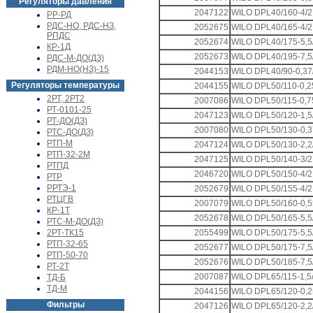
Регуляторы давления
2047122
WILO DPL40/160-4/2
РР-РД
РДС-НО, РДС-НЗ,
2052675
WILO DPL40/165-4/2
РПДС
2052674
WILO DPL40/175-5,5
КР-1Д
2052673
WILO DPL40/195-7,5
РДС-М-ДО(ДЗ)
РДМ-НО(НЗ)-15
2044153
WILO DPL40/90-0,37
Регуляторы температуры
2044155
WILO DPL50/110-0,2
2РТ, 2РТ2
2007086
WILO DPL50/115-0,7
РТ-0101-25
2047123
WILO DPL50/120-1,5
РТ-ДО(ДЗ)
2007080
WILO DPL50/130-0,3
РТС-ДО(ДЗ)
РТП-М
2047124
WILO DPL50/130-2,2
РТП-32-2М
2047125
WILO DPL50/140-3/2
РТПД
2046720
WILO DPL50/150-4/2
РТР
РРТЭ-1
2052679
WILO DPL50/155-4/2
РТЦГВ
2007079
WILO DPL50/160-0,5
КР-1Т
2052678
WILO DPL50/165-5,5
РТС-М-ДО(ДЗ)
2РТ-ТК15
2055499
WILO DPL50/175-5,5
РТП-32-65
2052677
WILO DPL50/175-7,5
РТП-50-70
2052676
WILO DPL50/185-7,5
РТ-2Т
2007087
WILO DPL65/115-1,5
ТД-Б
ТД-М
2044156
WILO DPL65/120-0,2
Фильтры
2047126
WILO DPL65/120-2,2