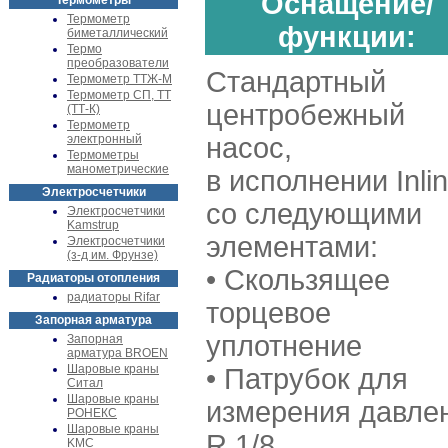
Оснащение/
Термометры
Термометр
функции:
биметаллический
Термо
преобразователи
Стандартный
Термометр ТТЖ-М
Термометр СП, ТТ
центробежный
(ТТ-К)
Термометр
электронный
насос,
Термометры
манометрические
в исполнении Inli
Электросчетчики
со следующими
Электросчетчики
Kamstrup
элементами:
Электросчетчики
(з-д им. Фрунзе)
• Скользящее
Радиаторы отопления
радиаторы Rifar
торцевое
Запорная арматура
уплотнение
Запорная
арматура BROEN
Шаровые краны
• Патрубок для
Ситал
Шаровые краны
измерения давле
РОНЕКС
Шаровые краны
R 1/8
KMC