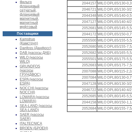
Фильтр
2044157
WILO DPL65/130-0,3
фланцевый
2046721
WILO DPL65/130-3/2
сетчатый,
фланцевый
2044348
WILO DPL65/140-0,5
магнитный,
2047127
WILO DPL65/140-4/2
магнитный
муфтовый
2052681
WILO DPL65/145-5,5
Поставщики
2044172
WILO DPL65/150-0,7
Kamstrup
2055500
WILO DPL65/155-5,5
(Камструп)
2052680
WILO DPL65/155-7,5
Danfoss (Данфосс)
DAB (насосы ДАБ)
2052682
WILO DPL65/165-5,5
WILO (насосы
2055501
WILO DPL65/175-5,5
WILO)
2052683
WILO DPL65/175-7,5
GRUNDFOS
(насосы
2007088
WILO DPL80/115-2,2
ГРУНДФОС)
2007084
WILO DPL80/130-0,7
ESPA (насосы
ESPA)
2047128
WILO DPL80/130-3/2
NOCCHI (насосы
2046722
WILO DPL80/140-4/2
NOCCHI)
2052685
WILO DPL80/145-5,5
LOWARA (насосы
LOWARA)
2044158
WILO DPL80/150-1,1
SEA-LAND (насосы
2052684
WILO DPL80/155-7,5
SEA-LAND)
SAER (насосы
SAER)
ITALTECNICA
BROEN (БРОЕН)