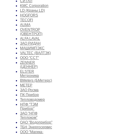
СИТАЛ
KMC Corporation
LD (Краны LD)
HOGFORS
TECOFI
AUMA
OVENTROP
(ОВЕНТРОП)
ALFA LAVAL
ЗАО РИДАН
МАШИМПЭКС
VALTEC (ВАЛТЭК)
ООО "ССТ"
ZENNER
(ЦЕННЕР)
ELSTER
Метроника
BMeters (БМетерс)
МЕТЕР
ЗАО Росма
ПК Прибор
Тепловодомер
НПФ "ТЭМ
Прибор"
ЗАО "НПФ
Теплоком"
ОАО "Водоприбор"
ТБН Энергосервис
ООО "Магика-