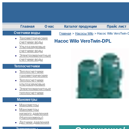
Главная
О нас
Каталог продукции
Прайс лист
Счетчики воды
Главная
>
Насосы Wilo
> Насос Wilo VeroTwin-
Тахометрические
Насос Wilo VeroTwin-DPL
счетчики воды
Ультразвуковые
счетчики воды
Электромагнитные
счетчики воды
Теплосчетчики
Теплосчетчики
тахометрические
Теплосчетчики
ультразвуковые
Электромагнитные
теплосчетчики
Манометры
Манометры
Манометры
низкого давления
(Напоромеры)
Датчики давления