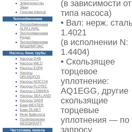
(в зависимости от
Электрокотлы
Эван
типа насоса)
Горелки Intercal
Теплообменники
• Вал: нерж. стал
Теплообменники
ALFA LAVAL
1.4021
Теплообменники
Ридан
(в исполнении N:
Теплообменники
МАШИМПЭКС
1.4404)
Насосы, баки, трубы
Насосы DAB
• Скользящее
Насосы WILO
Насосы ESPA
торцевое
Насосы
GRUNDFOS
уплотнение:
Насосы NOCCHI
Насосы FLOTEC
AQ1EGG, другие
Насосы LOWARA
Насосы SEA LAND
скользящие
Насосы SAER
Баки WESTER
торцевые
Баки ZILMET
Реле Italtecnica
уплотнения — по
Полипропилен
HEISSKRAFT
запросу
Частотники, панели