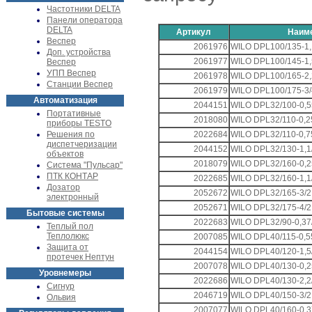
Частотники DELTA
Панели оператора
DELTA
Артикул
Наим
Веспер
2061976
WILO DPL100/135-1,
Доп. устройства
2061977
WILO DPL100/145-1,
Веспер
УПП Веспер
2061978
WILO DPL100/165-2,
Станции Веспер
2061979
WILO DPL100/175-3/
Автоматизация
2044151
WILO DPL32/100-0,5
Портативные
2018080
WILO DPL32/110-0,2
приборы TESTO
Решения по
2022684
WILO DPL32/110-0,7
диспетчеризации
2044152
WILO DPL32/130-1,1
объектов
2018079
WILO DPL32/160-0,2
Система "Пульсар"
ПТК КОНТАР
2022685
WILO DPL32/160-1,1
Дозатор
2052672
WILO DPL32/165-3/2
электронный
2052671
WILO DPL32/175-4/2
Бытовые системы
2022683
WILO DPL32/90-0,37
Теплый пол
Теплолюкс
2007085
WILO DPL40/115-0,5
Защита от
2044154
WILO DPL40/120-1,5
протечек Нептун
2007078
WILO DPL40/130-0,2
Уровнемеры
2022686
WILO DPL40/130-2,2
Сигнур
2046719
WILO DPL40/150-3/2
Ольвия
2007077
WILO DPL40/160-0,3