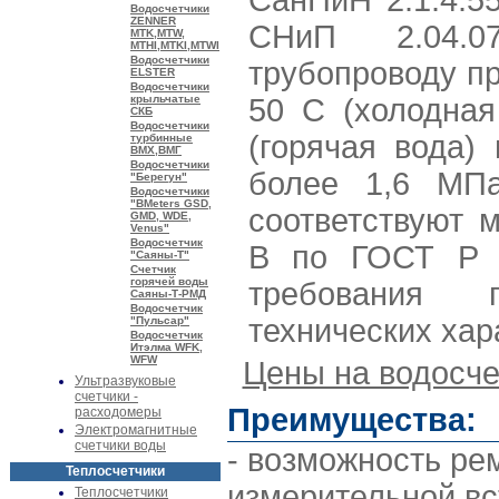
СанПиН 2.1.4.5
Водосчетчики
ZENNER
СНиП 2.04.0
MTK,MTW,
MTHI,MTKI,MTWI
Водосчетчики
трубопроводу пр
ELSTER
Водосчетчики
крыльчатые
50 С (холодная
СКБ
Водосчетчики
(горячая вода)
турбинные
ВМХ,ВМГ
Водосчетчики
более 1,6 МПа 
"Берегун"
Водосчетчики
"BMeters GSD,
соответствуют 
GMD, WDE,
Venus"
Водосчетчик
В по ГОСТ Р 5
"Саяны-Т"
Счетчик
горячей воды
требования
Саяны-Т-РМД
Водосчетчик
технических хар
"Пульсар"
Водосчетчик
Итэлма WFK,
WFW
Цены на водосче
Ультразвуковые
счетчики -
Преимущества:
расходомеры
Электромагнитные
счетчики воды
- возможность ре
Теплосчетчики
измерительной вс
Теплосчетчики