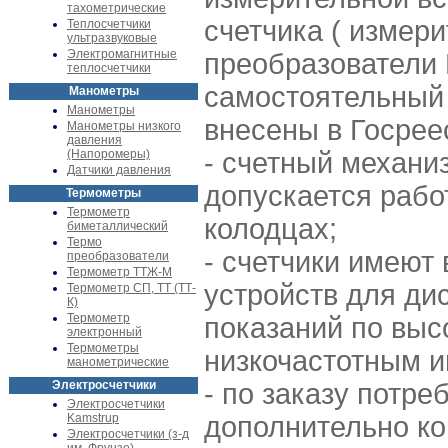
тахометрические
счетчика ( измер
Теплосчетчики
ультразвуковые
Электромагнитные
преобразователи
теплосчетчики
самостоятельный
Манометры
Манометры
внесены в Госрее
Манометры низкого
давления
(Напоромеры)
- счетный механи
Датчики давления
допускается рабо
Термометры
Термометр
колодцах;
биметаллический
Термо
- счетчики имеют
преобразователи
Термометр ТТЖ-М
устройств для ди
Термометр СП, ТТ (ТТ-
К)
Термометр
показаний по выс
электронный
Термометры
низкочастотным и
манометрические
Электросчетчики
- по заказу потре
Электросчетчики
Kamstrup
дополнительно ко
Электросчетчики (з-д