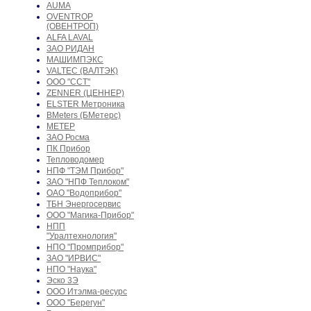
AUMA
OVENTROP
(ОВЕНТРОП)
ALFA LAVAL
ЗАО РИДАН
МАШИМПЭКС
VALTEC (ВАЛТЭК)
ООО "ССТ"
ZENNER (ЦЕННЕР)
ELSTER Метроника
BMeters (БМетерс)
МЕТЕР
ЗАО Росма
ПК Прибор
Тепловодомер
НПФ "ТЭМ Прибор"
ЗАО "НПФ Теплоком"
ОАО "Водоприбор"
ТБН Энергосервис
ООО "Магика-Прибор"
НПП
"Уралтехнология"
НПО "Промприбор"
ЗАО "ИРВИС"
НПО "Наука"
Эско 3Э
ООО Итэлма-ресурс
ООО "Берегун"