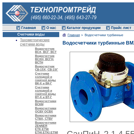
Главная
О нас
Каталог продукции
Прайс лист
Счетчики воды
Главная
> Водосчетчики турбинные
Тахометрические
Водосчетчики турбинные ВМ
счетчики воды
Водосчетчик
ВСХ, ВСГ, ВСТ
Водосчетчик
ВСХН, ВСГН,
ВСТН
Водосчетчик
СВ-15Х, СВ-15Г
Cчетчики
холодной и
горячей воды
ВК-Х и ВК-Г
Cчетчики
холодной и
горячей воды
ВТ-Х и ВТ-Г
Водосчетчики
ВСКМ
Водосчетчики
ОСВУ ОСВХ
Водосчетчики
СТВХ, СТВУ
Водосчетчики
ZENNER
ETK,ETW,
ETHI,ETKI,ETWI