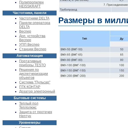
Полипропилен
HEISSKRAFT
Частотники, панели
Размеры в милл
Частотники DELTA
Панели оператора
DELTA
Веспер
Доп. устройства
Веспер
УПП Веспер
Станции Веспер
Автоматизация
Портативные
приборы TESTO
Решения по
диспетчеризации
объектов
Система "Пульсар"
ПТК КОНТАР
Дозатор электронный
Бытовые системы
Теплый пол
Теплолюкс
Защита от протечек
Нептун
Уровнемеры