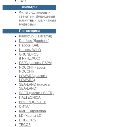
ТД-М
Фильтры
Фильтр фланцевый
сетчатый, фланцевый
магнитный, магнитный
муфтовый
Поставщики
Kamstrup (Камструп)
Danfoss (Данфосс)
Насосы DAB
Насосы WILO
GRUNDFOS
(ГРУНДФОС)
ESPA (насосы ESPA)
NOCCHI (насосы
NOCCHI)
LOWARA (насосы
LOWARA)
SEA-LAND (насосы
SEA-LAND)
SAER (насосы SAER)
ITALTECNICA
BROEN (БРОЕН)
СИТАЛ
KMC Corporation
LD (Краны LD)
HOGFORS
TECOFI