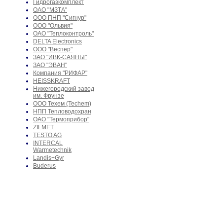
Гидрогазкомплект
ОАО "МЗТА"
ООО ПНП "Сигнур"
ООО "Ольвия"
ОАО "Теплоконтроль"
DELTA Electronics
ООО "Веспер"
ЗАО "ИВК-САЯНЫ"
ЗАО "ЭВАН"
Компания "РИФАР"
HEISSKRAFT
Нижегородский завод
им. Фрунзе
ООО Техем (Techem)
НПП Тепловодохран
ОАО "Термоприбор"
ZILMET
TESTO AG
INTERCAL
Warmetechnik
Landis+Gyr
Buderus