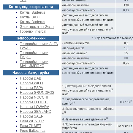
ТРК
Котлы, водонагреватели
Котлы Buderus
Котлы BAXI
Котлы Buderus
Электрокотлы Эван
Горелки Intercal
Теплообменники
Теплообменники ALFA
LAVAL
Теплообменники
Ридан
Теплообменники
МАШИМПЭКС
Насосы, баки, трубы
Насосы DAB
Насосы WILO
Насосы ESPA
Насосы GRUNDFOS
Насосы NOCCHI
Насосы FLOTEC
Насосы LOWARA
Насосы SEA LAND
Насосы SAER
Баки WESTER
Баки ZILMET
Реле Italtecnica