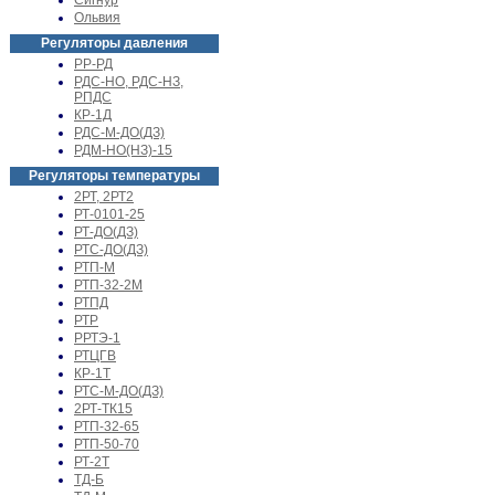
Сигнур
Ольвия
Регуляторы давления
РР-РД
РДС-НО, РДС-НЗ,
РПДС
КР-1Д
РДС-М-ДО(ДЗ)
РДМ-НО(НЗ)-15
Регуляторы температуры
2РТ, 2РТ2
РТ-0101-25
РТ-ДО(ДЗ)
РТС-ДО(ДЗ)
РТП-М
РТП-32-2М
РТПД
РТР
РРТЭ-1
РТЦГВ
КР-1Т
РТС-М-ДО(ДЗ)
2РТ-ТК15
РТП-32-65
РТП-50-70
РТ-2Т
ТД-Б