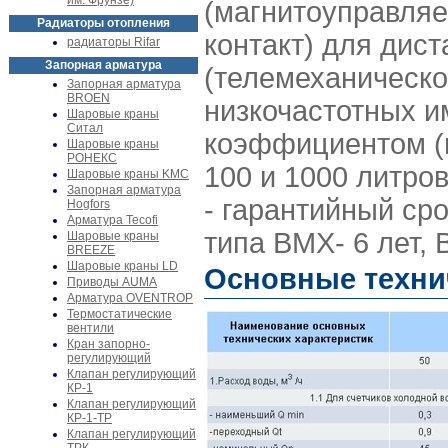
им. Фрунзе)
(магнитоуправля
Радиаторы отопления
контакт) для дис
радиаторы Rifar
Запорная арматура
(телемеханическо
Запорная арматура
BROEN
низкочастотных и
Шаровые краны
Ситал
коэффициентом (ц
Шаровые краны
РОНЕКС
100 и 1000 литров
Шаровые краны KMC
Запорная арматура
- гарантийный ср
Hogfors
Арматура Tecofi
типа ВМХ- 6 лет, 
Шаровые краны
BREEZE
Шаровые краны LD
Основные техни
Приводы AUMA
Арматура OVENTROP
Термостатические
вентили
Кран запорно-
регулирующий
Клапан регулирующий
КР-1
Клапан регулирующий
КР-1-ТР
Клапан регулирующий